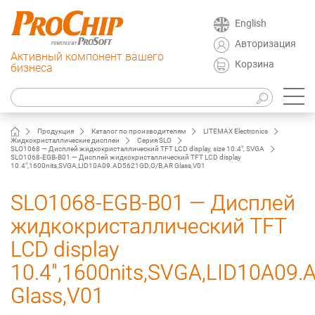
English
Авторизация
Активный компонент вашего
Корзина
бизнеса
Продукция
Каталог по производителям
LITEMAX Electronics
Жидкокристаллические дисплеи
Серия SLO
SLO1068 — Дисплей жидкокристаллический TFT LCD display, size 10.4", SVGA
SLO1068-EGB-B01 — Дисплей жидкокристаллический TFT LCD display
10.4",1600nits,SVGA,LID10A09.AD5621GD,O/B,AR Glass,V01
SLO1068-EGB-B01 — Дисплей
жидкокристаллический TFT
LCD display
10.4",1600nits,SVGA,LID10A09
Glass,V01