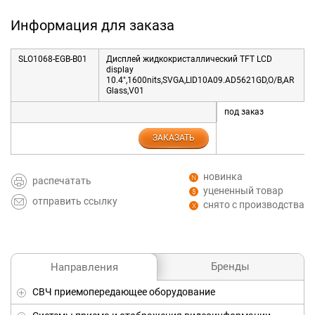
Информация для заказа
SLO1068-EGB-B01
Дисплей жидкокристаллический TFT LCD
display
10.4",1600nits,SVGA,LID10A09.AD5621GD,O/B,AR
Glass,V01
под заказ
ЗАКАЗАТЬ
новинка
распечатать
уцененный товар
отправить ссылку
снято с производства
Бренды
Направления
СВЧ приемопередающее оборудование