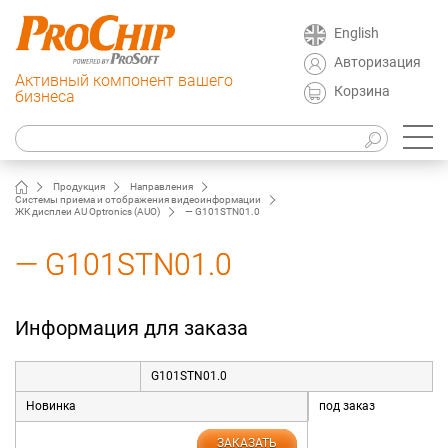
English
Авторизация
Активный компонент вашего
Корзина
бизнеса
Продукция
Направления
Системы приема и отображения видеоинформации
ЖК дисплеи AU Optronics (AUO)
— G101STN01.0
— G101STN01.0
Информация для заказа
G101STN01.0
Новинка
под заказ
ЗАКАЗАТЬ