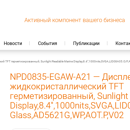
Активный компонент вашего бизнеса
Новости
События
Публикации
Конта
FT герметизированный, Sunlight Readable Marine Display,8.4",1000nits,SVGA,LID08A05.O/F,
NPD0835-EGAW-A21 — Диспл
жидкокристаллический TFT
герметизированный, Sunlight
Display,8.4",1000nits,SVGA,LI
Glass,AD5621G,WP,AOT.P,V02