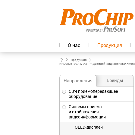
О нас
Продукция
Продукция
NPD0835-EGAW-A21 — Дисплей жидкокристаллический T
Бренды
Направления
СВЧ приемопередающее
оборудование
Системы приема
и отображения
видеоинформации
OLED-дисплеи