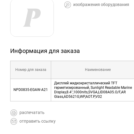
изображения оборудования
Информация для заказа
Номер для заказа
Наименование
Дисплей жидкокристаллический TFT
герметизированный, Sunlight Readable Marine
NPD0835-EGAW-A21
Display,8.4",1000nits,SVGA,LID08A05.O/F,AR
Glass,AD5621G,WP,AOT.P,V02
распечатать
отправить ссылку