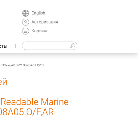
English
Авторизация
Корзина
кты
AR Glass,AD5621G,WP,AOT.P,V02
ей
 Readable Marine
D08A05.O/F,AR