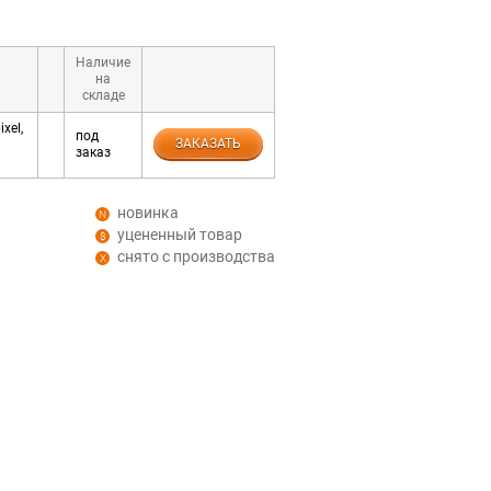
Наличие
на
складе
xel,
под
ЗАКАЗАТЬ
заказ
новинка
уцененный товар
снято с производства