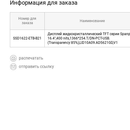
Информация для заказа
Номер для
Наименование
заказа
Дисплей жидкокристаллический TFT серии Spanpi
SSD1622-ETB-B21
16.4",400 nits,1366*254.T/DN-PCT-USB.
(Transparency:85%),LID10A09.AD5621GD,V1
распечатать
отправить ссылку