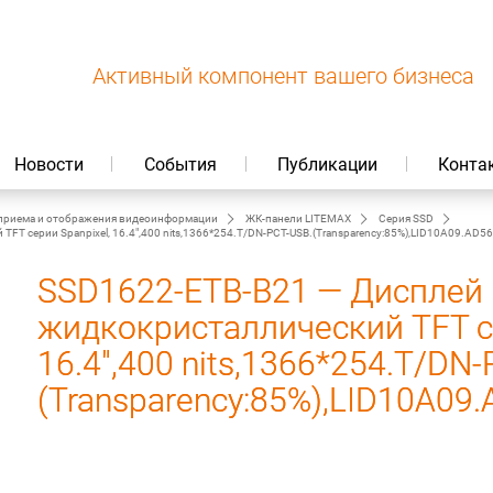
Активный компонент вашего бизнеса
Новости
События
Публикации
Конта
приема и отображения видеоинформации
ЖК-панели LITEMAX
Серия SSD
FT серии Spanpixel, 16.4",400 nits,1366*254.T/DN-PCT-USB.(Transparency:85%),LID10A09.AD5
SSD1622-ETB-B21 — Дисплей
жидкокристаллический TFT се
16.4",400 nits,1366*254.T/DN-
(Transparency:85%),LID10A09