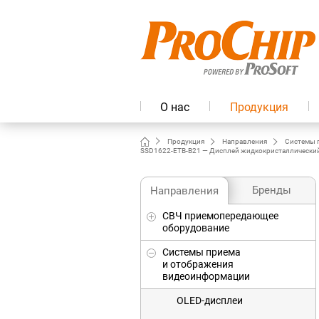
О нас
Продукция
Продукция
Направления
Системы 
SSD1622-ETB-B21 — Дисплей жидкокристаллический T
Бренды
Направления
СВЧ приемопередающее
оборудование
Системы приема
и отображения
видеоинформации
OLED-дисплеи