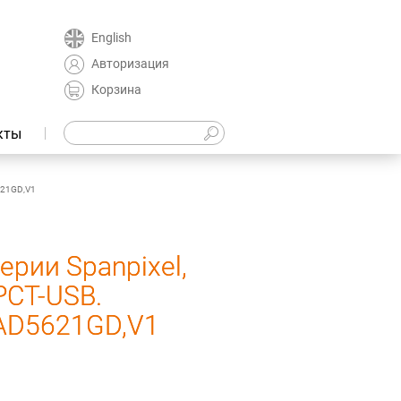
English
Авторизация
Корзина
кты
621GD,V1
рии Spanpixel,
PCT-USB.
.AD5621GD,V1