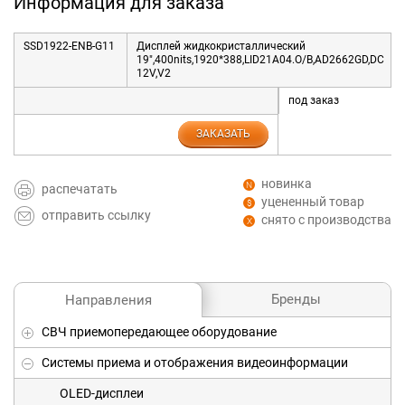
Информация для заказа
SSD1922-ENB-G11
Дисплей жидкокристаллический
19",400nits,1920*388,LID21A04.O/B,AD2662GD,DC
12V,V2
под заказ
ЗАКАЗАТЬ
новинка
распечатать
уцененный товар
отправить ссылку
снято с производства
Бренды
Направления
СВЧ приемопередающее оборудование
Системы приема и отображения видеоинформации
OLED-дисплеи