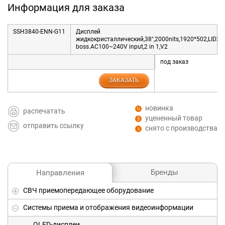
Информация для заказа
SSH3840-ENN-G11
Дисплей
жидкокристаллический,38",2000nits,1920*502,LID3
boss.AC100~240V input,2 in 1,V2
под заказ
ЗАКАЗАТЬ
новинка
распечатать
уцененный товар
отправить ссылку
снято с производства
Бренды
Направления
СВЧ приемопередающее оборудование
Системы приема и отображения видеоинформации
OLED-дисплеи