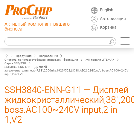
English
Авторизация
Активный компонент вашего
Корзина
бизнеса
Продукция
Направления
Системы приема и отображения видеоинформации
ЖК-панели LITEMAX
Серия SSF/SSH
SSH3840-ENN-G11 — Дисплей
жидкокристаллический,38",2000nits,1920*502,LID38.AD2662GD,w/o boss.AC100~240V
input,2 in 1,V2
SSH3840-ENN-G11 — Дисплей
жидкокристаллический,38",200
boss.AC100~240V input,2 in
1,V2