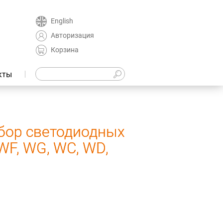
English
Авторизация
Корзина
кты
бор светодиодных
WF, WG, WC, WD,