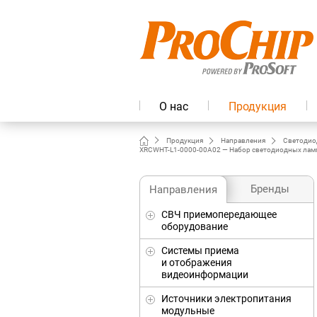
О нас
Продукция
Продукция
Направления
Светодио
XRCWHT-L1-0000-00A02 — Набор светодиодных ламп X
Бренды
Направления
СВЧ приемопередающее
оборудование
Системы приема
и отображения
видеоинформации
Источники электропитания
модульные