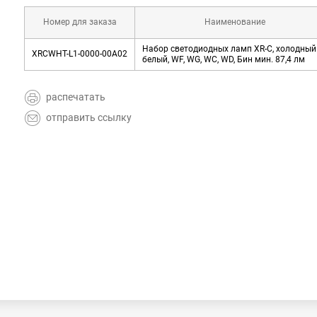
Номер для заказа
Наименование
Набор светодиодных ламп XR-C, холодный
XRCWHT-L1-0000-00A02
белый, WF, WG, WC, WD, Бин мин. 87,4 лм
распечатать
отправить ссылку