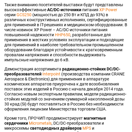
Также вниманию посетителей выставки будут представлены
высокоэффективные
AC/DC-источники
питания
XP Power
серии
GCS250
(мощностью до 250 Вт и КПД до 93%) в
различных конструктивных исполнениях, сертифицированные
для применений в IT-решениях и медицинском оборудовании. В
числе новинок XP Power – AC/DC-источники питания
повышенной надежности
HHP650
, разработанные для
применения в жестких условиях эксплуатации и подходящие
для применений в наиболее требовательном промышленном
оборудовании благодаря устойчивости к кратковременным
провалам напряжения и способности выдерживать
импульсные напряжения до 6 кВ.
Демонстрация ассортимента
радиационно-стойких DC/DC-
преобразователей
Interpoint
(производства компании CRANE
Aerospace & Electronics) для применения в аппаратуре
космических аппаратов приурочена к дате возобновления
поставок этих изделий в Россию с начала декабря 2014 года.
Согласно новым экспортным правилам, модели радиационно-
стойких модулей со значением суммарной накопленной дозы
30 крад (Si) будут поставляться в Россию без необходимости
оформления лицензии Министерства торговли США.
Кроме того, ПРОЧИП продемонстрирует
магнитные
сердечники
Micrometals
, DC/DC-преобразователи и
микросхемы
светодиодных драйверов
MPS
и