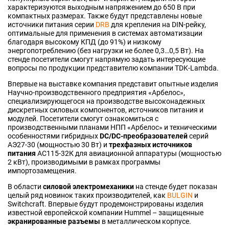
характеризуются выходным напряжением до 650 В при
компактных размерах. Также будут представлены новые
источники питания серии
DRB
для крепления на DIN-рейку,
оптимальные для применения в системах автоматизации
благодаря высокому КПД (до 91%) и низкому
энергопотреблению (без нагрузки не более 0,3…0,5 Вт). На
стенде посетители смогут напрямую задать интересующие
вопросы по продукции представителю компании TDK-Lambda.
Впервые на выставке компания представит опытные изделия
Научно-производственного предприятия «Арбелос»,
специализирующегося на производстве высоконадежных
дискретных силовых компонентов, источников питания и
модулей. Посетители смогут ознакомиться с
производственными планами НПП «Арбелос» и техническими
особенностями гибридных
DC/DC-преобразователей
серий
АЭ27-30 (мощностью 30 Вт) и
трехфазных источников
питания
АС115-32К для авиационной аппаратуры (мощностью
2 кВт), производимыми в рамках программы
импортозамещения.
В области
силовой электромеханики
на стенде будет показан
целый ряд новинок таких производителей, как
BULGIN
и
Switchcraft. Впервые будут продемонстрированы изделия
известной европейской компании Hummel – защищенные
экранированные разъемы
в металлическом корпусе.