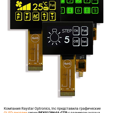
Компания Raystar Optronics, Inc представила графические
OLED-дисплеи
серии
REX012864A-CTP
с размером экрана