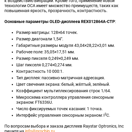
к воздействию вибрации. Кроме того, применение новой
технологии OCA имеет множество преимуществ, таких как
повышенная яркость, прозрачность, контрастность.
Основные параметры
OLED-дисплеев
REX012864A-CTP
:
Размер матрицы: 128×64 точек.
Размер диагонали 1,54".
Габаритные размеры модуля 43,04×28,22×3,01 мм.
Рабочее поле: 35,05×17,51 мм.
Размер пикселя 0,249×0,249 мм.
Шаг пикселя 0,274×0,274 мм.
Контрастность 10 000:1.
Тип дисплея:
пассивно-матричная
адресация.
Цвет свечения экрана: белый, жёлтый, зелёный.
Коэффициент мультиплексирования строк 1/64.
Микросхема контроллера управления сенсорным
экраном: FT6336U.
Число фиксируемых точек касания: 1 точка.
2
Интерфейс управления сенсорным экраном: I
C.
По вопросам выбора и заказа дисплеев Raystar Optronics, Inc
пишите на
info@prochip.ru