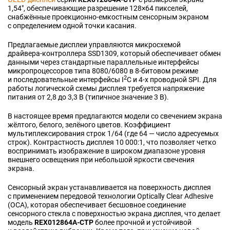
1,54″, обеспечивающие разрешение 128×64 пикселей,
снабжённые
проекционно-емкостным
сенсорным экраном
с определением одной точки касания.
Предлагаемые дисплеи управляются микросхемой
драйвера-контроллера
SSD1309, который обеспечивает обмен
данными через стандартные параллельные интерфейсы
микропроцессоров типа 8080/6080 в
8-битовом
режиме
2
и последовательные интерфейсы I
С и
4-x
проводной SPI. Для
работы логической схемы дисплея требуется напряжение
питания от 2,8 до 3,3 В (типичное значение 3 В).
В настоящее время предлагаются модели со свечением экрана
жёлтого, белого, зелёного цветов. Коэффициент
мультиплексирования строк 1/64 (где 64 — число адресуемых
строк). Контрастность дисплея 10 000:1, что позволяет четко
воспринимать изображение в широком диапазоне уровня
внешнего освещения при небольшой яркости свечения
экрана.
Сенсорный экран устанавливается на поверхность дисплея
с применением передовой технологии Optically Clear Adhesive
(OCA), которая обеспечивает бесшовное соединение
сенсорного стекла с поверхностью экрана дисплея, что делает
модель
REX012864A-CTP
более прочной и устойчивой