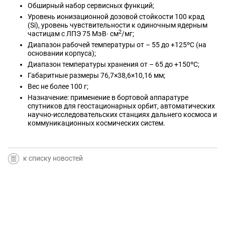
Обширный набор сервисных функций;
Уровень ионизационной дозовой стойкости 100 крад
(Si), уровень чувствительности к одиночным ядерным
2
частицам с ЛПЭ 75 МэВ∙ см
/мг;
Диапазон рабочей температуры от – 55 до +125ºC (на
основании корпуса);
Диапазон температуры хранения от – 65 до +150ºC;
Габаритные размеры 76,7×38,6×10,16 мм;
Вес не более 100 г;
Назначение: применение в бортовой аппаратуре
спутников для геостационарных орбит, автоматических
научно-исследовательских станциях дальнего космоса и
коммуникационных космических систем.
к списку новостей