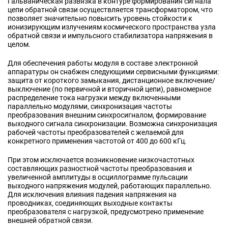
Гальваническая развязка в контуре формирования сигнала
цепи обратной связи осуществляется трансформатором, что
позволяет значительно повысить уровень стойкости к
ионизирующим излучениям космического пространства узла
обратной связи и импульсного стабилизатора напряжения в
целом.
Для обеспечения работы модуля в составе электронной
аппаратуры он снабжен следующими сервисными функциями:
защита от короткого замыкания, дистанционное включение/
выключение (по первичной и вторичной цепи), равномерное
распределение тока нагрузки между включенными
параллельно модулями, синхронизация частоты
преобразования внешним синхросигналом, формирование
выходного сигнала синхронизации. Возможна синхронизация
рабочей частоты преобразователей с желаемой для
конкретного применения частотой от 400 до 600 кГц.
При этом исключается возникновение низкочастотных
составляющих разностной частоты преобразования и
увеличенной амплитуды в осциллограмме пульсации
выходного напряжения модулей, работающих параллельно.
Для исключения влияния падения напряжения на
проводниках, соединяющих выходные контакты
преобразователя с нагрузкой, предусмотрено применение
внешней обратной связи.