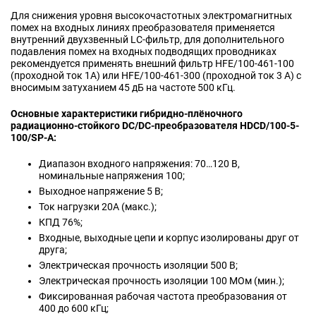
Для снижения уровня высокочастотных электромагнитных
помех на входных линиях преобразователя применяется
внутренний двухзвенный LC-фильтр, для дополнительного
подавления помех на входных подводящих проводниках
рекомендуется применять внешний фильтр HFE/100-461-100
(проходной ток 1А) или HFE/100-461-300 (проходной ток 3 A) с
вносимым затуханием 45 дБ на частоте 500 кГц.
Основные характеристики гибридно-плёночного
радиационно-стойкого DC/DC-преобразователя HDCD/100-5-
100/SP-A:
Диапазон входного напряжения: 70…120 В,
номинальные напряжения 100;
Выходное напряжение 5 В;
Ток нагрузки 20А (макс.);
КПД 76%;
Входные, выходные цепи и корпус изолированы друг от
друга;
Электрическая прочность изоляции 500 В;
Электрическая прочность изоляции 100 МОм (мин.);
Фиксированная рабочая частота преобразования от
400 до 600 кГц;