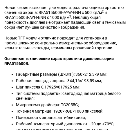
Новая серия включает две модели, различающиеся яркостью
2
свечения экрана: RFA515600B-AYW-ENN с 500 кд/м
и
2
RFA515600B-AYH-ENN с 1000 кд/м
. Небликующая
поверхность дисплея не отражает падающий свет и тем самым
сохраняет лучшее качество изображения.
Новые TFT-модули отлично подходят для установки в
промышленное контрольно-измерительное оборудование,
испытательные стенды, терминалы розничной торговли.
Основные технические характеристики дисплеев серии
RFA515600B:
Габаритные размеры (Ш×В×Г): 360×212,3×9 мм;
Рабочая площадь экрана: 344,16×193,59 мм;
Шаг пикселя 0,17925×017925 мм;
Тип системы подсветки: светодиодная матрица белого
свечения;
Микросхема драйвера: ТС2055G;
Точечная матрица: 1920×RGB×1080 пикселей;
Поверхность экрана: антибликовая;
Рабочий температурный диапазон от –20 до +70ºС;