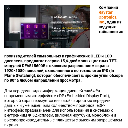
Компания
Raystar
Optronics,
Inc.
, один из
ведущих
тайваньских
производителей символьных и графических OLED и LCD
дисплеев, предлагает серию 15,6-дюймовых цветных TFT-
модулей RFA515600B с высоким разрешением экрана
1920×1080 пикселей, выполненного по технологии IPS (In
Plane Switching), которая обеспечивает широкие углы обзора
по 80° в любом направлении просмотра.
Для передачи видеоинформации дисплей снабжён
современным интерфейсом eDP (Embedded Display Port),
который характеризуется высокой скоростью передачи
данных и уменьшенным количеством проводов. eDP-
интерфейс предназначен для использования в системах с
внутренним ЖК-дисплеем, включая ноутбуки, моноблоки и
высокопроизводительные планшеты с высоким разрешением
экрана.