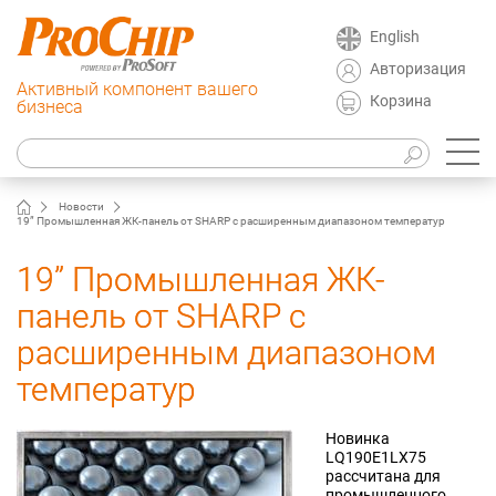
English
Авторизация
Активный компонент вашего
Корзина
бизнеса
Новости
19” Промышленная ЖК-панель от SHARP с расширенным диапазоном температур
19” Промышленная ЖК-
панель от SHARP с
расширенным диапазоном
температур
Новинка
LQ190E1LX75
рассчитана для
промышленного