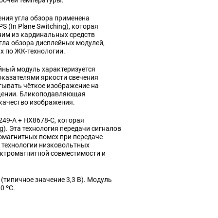
бочей температуры.
ния угла обзора применена
PS (In Plane Switching), которая
ним из кардинальных средств
гла обзора дисплейных модулей,
 по ЖК-технологии.
йный модуль характеризуется
казателями яркости свечения
итывать чёткое изображение на
ещении. Бликоподавляющая
 качество изображения.
49-A + HX8678-C, которая
ng). Эта технология передачи сигналов
омагнитных помех при передаче
 технологии низковольтных
ктромагнитной совместимости и
 (типичное значение 3,3 В). Модуль
0 ºС.