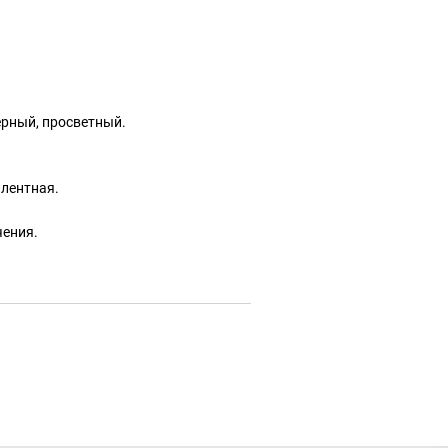
ёрный, просветный.
алентная.
чения.