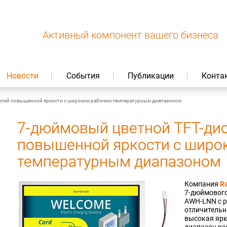
Активный компонент вашего бизнеса
Новости
События
Публикации
Конта
плей повышенной яркости с широким рабочим температурным диапазоном
7-дюймовый цветной TFT-ди
повышенной яркости с широ
температурным диапазоном
Компания
Ra
7-дюймового
AWH-LNN с р
отличительн
высокая ярк