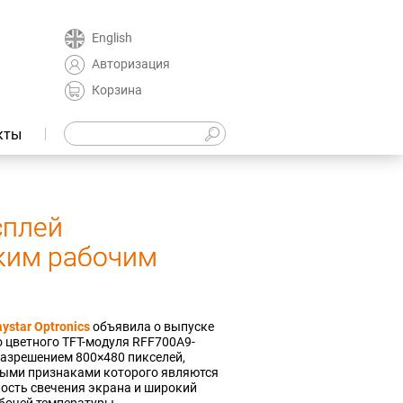
English
Авторизация
Корзина
кты
сплей
ким рабочим
ystar Optronics
объявила о выпуске
 цветного TFT-модуля RFF700A9-
азрешением 800×480 пикселей,
ыми признаками которого являются
ость свечения экрана и широкий