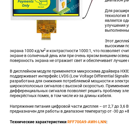
диапазон ра
Для расшире
технология I
является од
улучшения у
выполненных
Этот диспле
высокими по
2
экрана 1000 кд/м
и контрастности 1000:1, что позволяет сч
экране в солнечный день или при очень ярком внешнем осв
поверхность экрана не отражает свет и обеспечивает лучшее
В дисплейном модуле применяется микросхема драйвера HX82
поддерживает интерфейс LVDS (Low Voltage Differential Signali
разработана для снижения потребляемой мощности и электр
широкополосных сигналов с высокой скоростью. Применение
дифференциальных сигналов позволяет решить проблему эле
перекрёстных помех, в том числе из-за длины кабеля.
Напряжение питания цифровой части дисплея – от 2,7 до 3,6 В
предназначен для работы в диапазоне температур от -30 до +8
Технические характеристики
RFF700A9-AWH-LNN
: