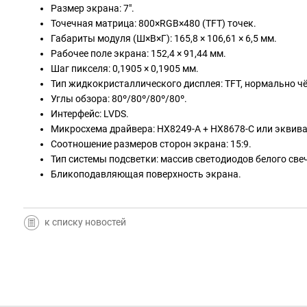
Размер экрана: 7".
Точечная матрица: 800×RGB×480 (TFT) точек.
Габариты модуля (Ш×В×Г): 165,8 × 106,61 × 6,5 мм.
Рабочее поле экрана: 152,4 × 91,44 мм.
Шаг пикселя: 0,1905 × 0,1905 мм.
Тип жидкокристаллического дисплея: TFT, нормально ч
Углы обзора: 80º/80º/80º/80º.
Интерфейс: LVDS.
Микросхема драйвера: HX8249-A + HX8678-C или эквив
Соотношение размеров сторон экрана: 15:9.
Тип системы подсветки: массив светодиодов белого све
Бликоподавляющая поверхность экрана.
к списку новостей