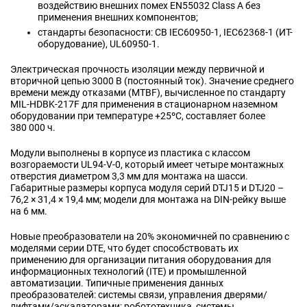
воздействию внешних помех EN55032 Class A без
применения внешних компонентов;
стандарты безопасности: CB IEC60950-1, IEC62368-1 (ИТ-
оборудование), UL60950-1.
Электрическая прочность изоляции между первичной и
вторичной цепью 3000 В (постоянный ток). Значение среднего
времени между отказами (MTBF), вычисленное по стандарту
MIL-HDBK-217F для применения в стационарном наземном
оборудовании при температуре +25ºC, составляет более
380 000 ч.
Модули выполнены в корпусе из пластика с классом
возгораемости UL94-V-0, который имеет четыре монтажных
отверстия диаметром 3,3 мм для монтажа на шасси.
Габаритные размеры корпуса модуля серий DTJ15 и DTJ20 –
76,2 × 31,4 × 19,4 мм; модели для монтажа на DIN-рейку выше
на 6 мм.
Новые преобразователи на 20% экономичней по сравнению с
моделями серии DTE, что будет способствовать их
применению для организации питания оборудования для
информационных технологий (ITE) и промышленной
автоматизации. Типичные применения данных
преобразователей: системы связи, управления дверями/
лифтами/эскалаторами; робототехника, системы