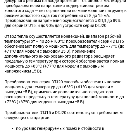
дежурного режима на входе протекает ток около 2 мА. Модули
преобразователей напряжения поддерживают режим
холостого хода — нет ограничений по минимальной нагрузке, в
режиме холостого хода ток потребления от 8 до 15 мА.
Преобразование напряжения осуществляется с КПД до 89%
для серии DTJ15, и до 90% для устройств серии DTJ20.
Отвод тепла осуществляется конвекцией, диапазон рабочей
температуры от – 40 до +100ºC; преобразователи серии DTJ15
обеспечивают полную мощность для температур до +77ºC (до
+71ºC для модели с выходом ±5 В), применение
дополнительного анодированного радиатора расширяет
предельную температуру при которой обеспечивается полная
мощность до +83ºC (+77ºC для модели с выходным
напряжением ±5 В).
Преобразователи серии DTJ20 способны обеспечить полную
мощность для температур до +66ºC (+61ºC для модели с
выходом ±5 В), применение дополнительного радиатора
расширяет предельную температуру для полной мощности до
+72ºC (+67ºC для модели с выходом ±5 В).
Преобразователи DTJ15 и DTJ20 соответствуют требованиям
следующих стандартов:
по уровню генерируемых помех и стойкости к