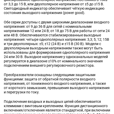
от 3,3 до 15 В, или двухполярное напряжение от ±5 до ±15 В.
Светодиодный индикатор обеспечивает чёткую индикацию
состояния выходного напряжения (power good).
Обе серии доступны с двумя широкими диапазонами входного
напряжения: от 9 до 36 В для сетей с номинальными
напряжениями 12 или 24 В; от 18 до 75 В для работы от сети 24
или 48 В. Обеспечиваются стабилизированные выходные
напряжения: четыре однополярных напряжения: 3,3; 5; 12; 15В
и три двухполярных: ±5; ±12 (24 В) и ±15 В (30 В). Модели с
двухполярным выходным напряжением также могут быть
использованы для формирования однополярного напряжения
24 или 30 В. Выходное напряжение у одноканальных моделей
регулируется в диапазоне ±10% от номинального значения
подключением внешнего регулировочного резистора.
Преобразователи оснащены следующими защитными
функциями: защита от обратной полярности входного
напряжения, от пониженного входного напряжения, а также
от короткого замыкания, превышения выходного напряжения
и перегрузки по току.
Подключение входных и выходных цепей обеспечивается
клеммами с винтовым креплением. Функция дистанционного
включения/отключения является стандартной, при включении