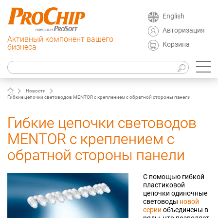
English
Авторизация
Активный компонент вашего
Корзина
бизнеса
Новости
Гибкие цепочки световодов MENTOR с креплением с обратной стороны панели
Гибкие цепочки световодов
MENTOR с креплением с
обратной стороны панели
С помощью гибкой
пластиковой
цепочки одиночные
световоды
новой
серии
объединены в