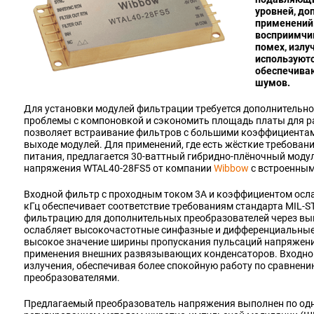
уровней, до
применений.
восприимчи
помех, излу
используютс
обеспечива
шумов.
Для установки модулей фильтрации требуется дополнительное
проблемы с компоновкой и сэкономить площадь платы для 
позволяет встраивание фильтров с большими коэффициентами
выходе модулей. Для применений, где есть жёсткие требован
питания, предлагается 30-ваттный гибридно-плёночный моду
напряжения WTAL40-28FS5 от компании
Wibbow
с встроенным
Входной фильтр с проходным током 3А и коэффициентом ослаб
кГц обеспечивает соответствие требованиям стандарта MIL-S
фильтрацию для дополнительных преобразователей через в
ослабляет высокочастотные синфазные и дифференциальные 
высокое значение ширины пропускания пульсаций напряжени
применения внешних развязывающих конденсаторов. Входно
излучения, обеспечивая более спокойную работу по сравнени
преобразователями.
Предлагаемый преобразователь напряжения выполнен по одн