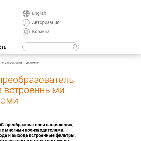
English
Авторизация
Корзина
кты
 электромагнитных помех
преобразователь
и встроенными
рами
DC-преобразователей напряжения,
е многими производителями,
оде и выходе встроенные фильтры,
е электромагнитные помехи до