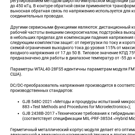
регулированием методом широтно-импульсной модуляции (ШИ
до 450 кГц. В контуре обратной связи применяется трансфор
выносная обратная связь по напряжению используется для 
соединительных проводах.
Другими сервисными функциями являются: дистанционный к
рабочей частоты внешним синхросигналом, подстройка выхо
в небольших пределах для компенсации падения напряжения
следующим комплектом защит: от перегрузки по току и коро
схемой ограничения выходного тока до уровня 115% от макс
входного напряжения от 17 до 50 В. Типовое значение КПД 75
предназначено для работы в диапазоне температур от -55 до +
Параметры WTAL40-28FS5 идентичны параметрам модуля FMTR280
США).
DC/DC-преобразователь напряжения производится в соответ
производственных стандартов:
GJB 548C-2021 «Методы и процедуры испытаний микроэ
883 «Test Methods and Procedures for Microelectronics»);
GJB 2438B-2017 «Технические требования к гибридны
(соответствует спецификации MIL-PRF-38534 «Hybrid Microci
Герметичный металлический корпус модуля делает его оптим
авиационной и авиационно-космической техники и других при