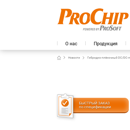
О нас
Продукция
Новости
Гибридно-плёночный DC/DC-п
БЫСТРЫЙ ЗАКАЗ
по спецификации