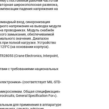
М) с постоянной рабочей частотой
маторная широкополосная развязка,
компенсации падения напряжения на
омандный вход, синхронизация
дного напряжения на выводах модуля
 на проводниках. Модуль снабжён
ткого замыкания, обеспечиваемой
имального значения. Диапазон
% при полной нагрузке. Устройство
125°С (на основании корпуса).
5S (Crane Electronics, Interpoint,
ствии с требованиями национальных
лектроники» (соответствует MIL-STD-
м микросхемам. Общая спецификация»
rcuits, General Specification For»).
альным для применения в аппаратуре
менениях, где есть жёсткие