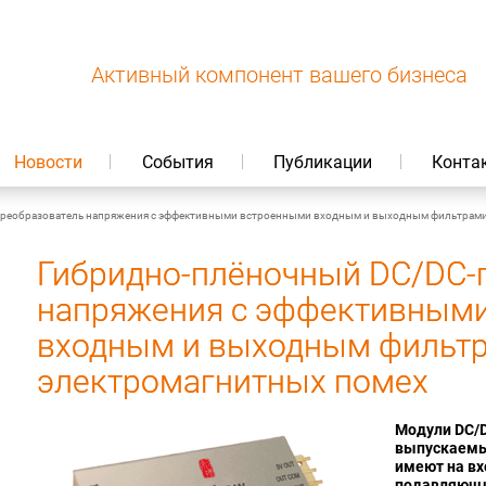
Активный компонент вашего бизнеса
Новости
События
Публикации
Конта
реобразователь напряжения с эффективными встроенными входным и выходным фильтрами
Гибридно-плёночный DC/DC-
напряжения с эффективным
входным и выходным фильт
электромагнитных помех
Модули DC/
выпускаемы
имеют на вх
подавляющи