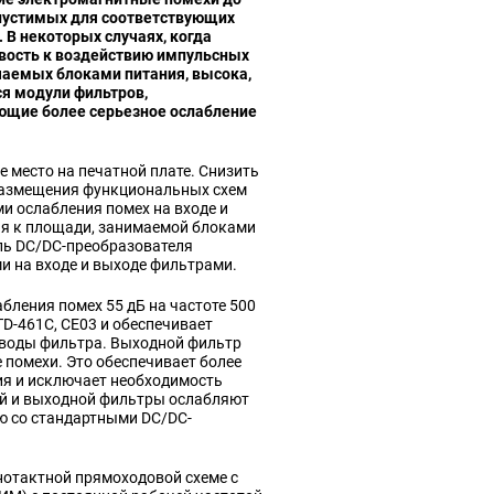
пустимых для соответствующих
 В некоторых случаях, когда
вость к воздействию импульсных
чаемых блоками питания, высока,
я модули фильтров,
ющие более серьезное ослабление
 место на печатной плате. Снизить
размещения функциональных схем
 ослабления помех на входе и
ия к площади, занимаемой блоками
ль DC/DC-преобразователя
и на входе и выходе фильтрами.
ления помех 55 дБ на частоте 500
TD-461C, CE03 и обеспечивает
ыводы фильтра. Выходной фильтр
помехи. Это обеспечивает более
я и исключает необходимость
й и выходной фильтры ослабляют
ю со стандартными DC/DC-
отактной прямоходовой схеме с