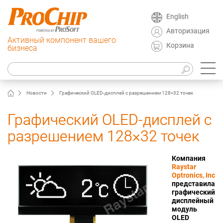
English
Авторизация
Активный компонент вашего
Корзина
бизнеса
Новости
Графический OLED-дисплей с разрешением 128×32 точек
Графический OLED-дисплей с
разрешением 128×32 точек
Компания
Raystar
Optronics, Inc
представила
графический
дисплейный
модуль
OLED