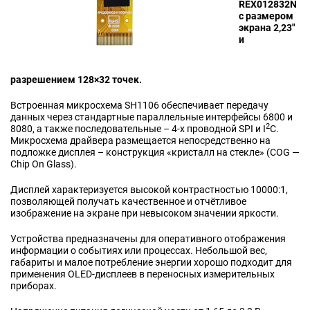
REX012832N
с размером
экрана 2,23"
и
разрешением 128×32 точек.
Встроенная микросхема SH1106 обеспечивает передачу
данных через стандартные параллельные интерфейсы 6800 и
2
8080, а также последовательные – 4-x проводной SPI и I
C.
Микросхема драйвера размещается непосредственно на
подложке дисплея – конструкция «кристалл на стекле» (COG —
Chip On Glass).
Дисплей характеризуется высокой контрастностью 10000:1,
позволяющей получать качественное и отчётливое
изображение на экране при невысоком значении яркости.
Устройства предназначены для оперативного отображения
информации о событиях или процессах. Небольшой вес,
габариты и малое потребление энергии хорошо подходит для
применения OLED-дисплеев в переносных измерительных
приборах.