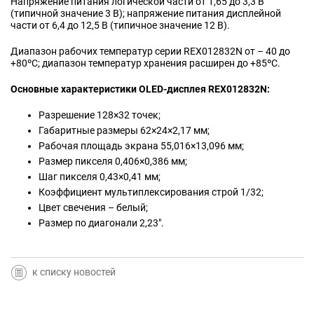
Напряжение питания логической части от 1,65 до 3,3 В
(типичной значение 3 В); напряжение питания дисплейной
части от 6,4 до 12,5 В (типичное значение 12 В).
Диапазон рабочих температур серии REX012832N от – 40 до
+80ºC; диапазон температур хранения расширен до +85ºC.
Основные характеристики OLED-дисплея REX012832N:
Разрешение 128×32 точек;
Габаритные размеры 62×24×2,17 мм;
Рабочая площадь экрана 55,016×13,096 мм;
Размер пикселя 0,406×0,386 мм;
Шаг пикселя 0,43×0,41 мм;
Коэффициент мультиплексирования строй 1/32;
Цвет свечения – белый;
Размер по диагонали 2,23".
к списку новостей