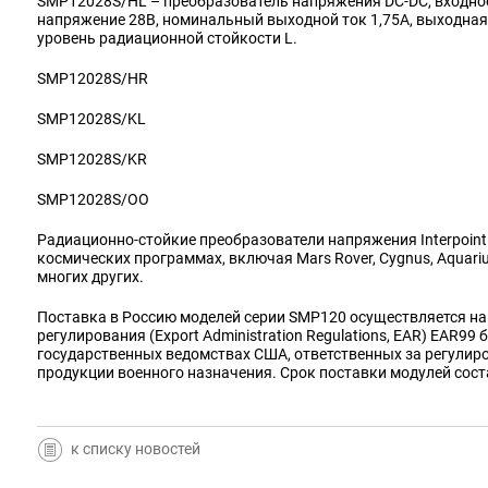
SMP12028S/HL – преобразователь напряжения DC-DC, входное
напряжение 28В, номинальный выходной ток 1,75A, выходная м
уровень радиационной стойкости L.
SMP12028S/HR
SMP12028S/KL
SMP12028S/KR
SMP12028S/OO
Радиационно-стойкие преобразователи напряжения Interpoin
космических программах, включая Mars Rover, Cygnus, Aquari
многих других.
Поставка в Россию моделей серии SMP120 осуществляется на
регулирования (Export Administration Regulations, EAR) EAR99
государственных ведомствах США, ответственных за регулиро
продукции военного назначения. Срок поставки модулей сост
к списку новостей