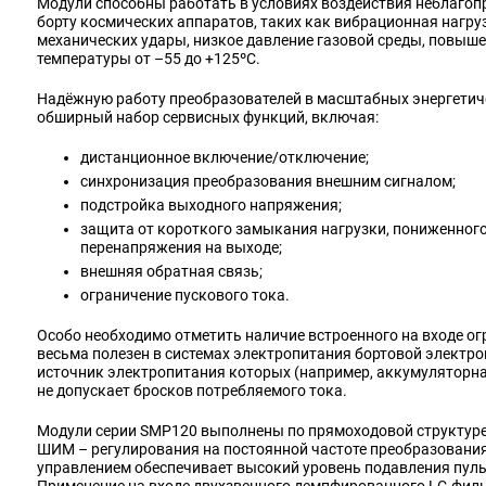
Модули способны работать в условиях воздействия неблаго
борту космических аппаратов, таких как вибрационная нагруз
механических удары, низкое давление газовой среды, повыш
температуры от –55 до +125ºC.
Надёжную работу преобразователей в масштабных энергетич
обширный набор сервисных функций, включая:
дистанционное включение/отключение;
синхронизация преобразования внешним сигналом;
подстройка выходного напряжения;
защита от короткого замыкания нагрузки, пониженного
перенапряжения на выходе;
внешняя обратная связь;
ограничение пускового тока.
Особо необходимо отметить наличие встроенного на входе ог
весьма полезен в системах электропитания бортовой электр
источник электропитания которых (например, аккумуляторна
не допускает бросков потребляемого тока.
Модули серии SMP120 выполнены по прямоходовой структур
ШИМ – регулирования на постоянной частоте преобразования
управлением обеспечивает высокий уровень подавления пульс