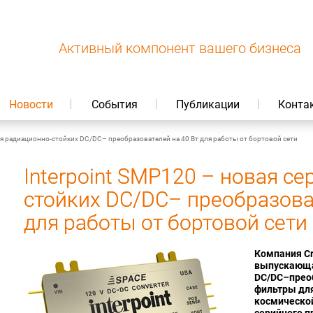
Активный компонент вашего бизнеса
Новости
События
Публикации
Конта
рия радиационно-стойких DC/DC– преобразователей на 40 Вт для работы от бортовой сети
Interpoint SMP120 – новая с
стойких DC/DC– преобразова
для работы от бортовой сети
Компания Cra
выпускающая
DC/DC–прео
фильтры для
космической