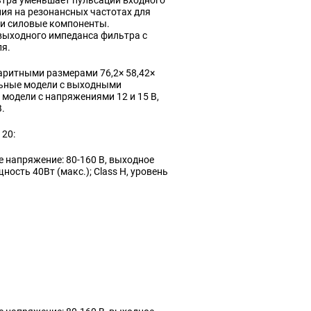
ьтра уменьшает пульсации входного
я на резонансных частотах для
и силовые компоненты.
выходного импеданса фильтра с
я.
аритными размерами 76,2× 58,42×
льные модели с выходными
 модели с напряжениями 12 и 15 В,
.
120:
 напряжение: 80-160 В, выходное
сть 40Вт (макс.); Class H, уровень