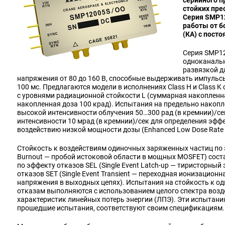
серийного п
стойких пр
Серия SMP1
работы от б
(КА) с пост
Серия SMP12
одноканальн
развязкой д
напряжения от 80 до 160 В, способные выдерживать импульс
100 мс. Предлагаются модели в исполнениях Class H и Class 
с уровнями радиационной стойкости L (суммарная накопленна
накопленная доза 100 крад). Испытания на предельно накоп
высокой интенсивности облучения 50…300 рад (в кремнии)/сек
интенсивности 10 мрад (в кремнии)/сек для определения эф
воздействию низкой мощности дозы (Enhanced Low Dose Rate Se
Стойкость к воздействиям одиночных заряженных частиц по э
Burnout — пробой истоковой области в мощных MOSFET) сост
по эффекту отказов SEL (Single Event Latch-up — тиристорный
отказов SET (Single Event Transient — переходная ионизацион
напряжения в выходных цепях). Испытания на стойкость к 
отказам выполняются с использованием целого спектра воз
характеристик линейных потерь энергии (ЛПЭ). Эти испытания
прошедшие испытания, соответствуют своим спецификациям.