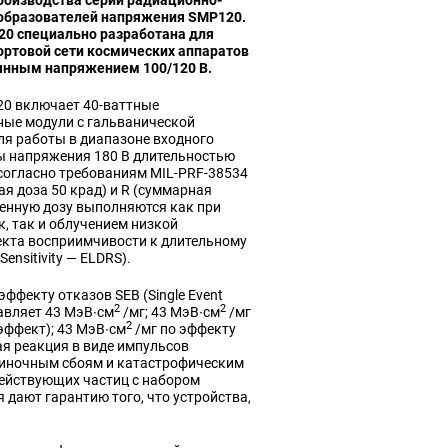
роизводства серии радиационно-
еобразователей напряжения SMP120.
20 специально разработана для
ортовой сети космических аппаратов
оянным напряжением 100/120 В.
0 включает 40-ваттные
ые модули с гальванической
ля работы в диапазоне входного
ы напряжения 180 В длительностью
K согласно требованиям MIL-PRF-38534
я доза 50 крад) и R (суммарная
ленную дозу выполняются как при
, так и облучением низкой
фекта восприимчивости к длительному
nsitivity — ELDRS).
ффекту отказов SEB (Single Event
2
2
авляет 43 МэВ∙см
/мг; 43 МэВ∙см
/мг
2
 эффект); 43 МэВ∙см
/мг по эффекту
ная реакция в виде импульсов
одиночным сбоям и катастрофическим
действующих частиц с набором
 дают гарантию того, что устройства,