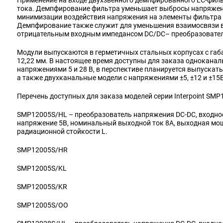
Применение на входе двухзвенного демпфированного LC-фил
тока. Демпфирование фильтра уменьшает выбросы напряжени
минимизации воздействия напряжения на элементы фильтра 
Демпфирование также служит для уменьшения взаимосвязи 
отрицательным входным импедансом DC/DC– преобразовател
Модули выпускаются в герметичных стальных корпусах с габ
12,22 мм. В настоящее время доступны для заказа однокана
напряжениями 5 и 28 В, в перспективе планируется выпускать
а также двухканальные модели с напряжениями ±5, ±12 и ±15В
Перечень доступных для заказа моделей серии Interpoint SMP
SMP12005S/HL – преобразователь напряжения DC-DC, входное
напряжение 5В, номинальный выходной ток 8A, выходная мощно
радиационной стойкости L.
SMP12005S/HR
SMP12005S/KL
SMP12005S/KR
SMP12005S/OO