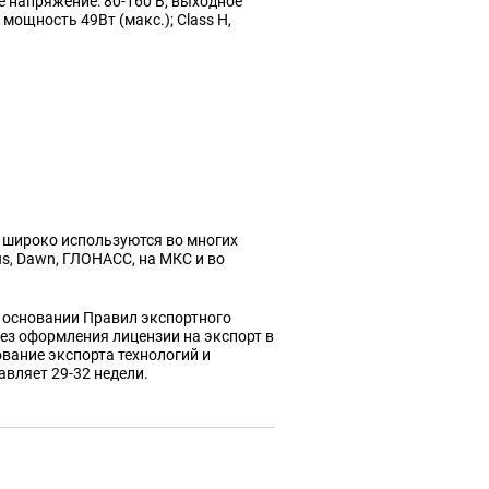
 напряжение: 80-160 В, выходное
ощность 49Вт (макс.); Class H,
t широко используются во многих
us, Dawn, ГЛОНАСС, на МКС и во
 основании Правил экспортного
 без оформления лицензии на экспорт в
вание экспорта технологий и
авляет 29-32 недели.