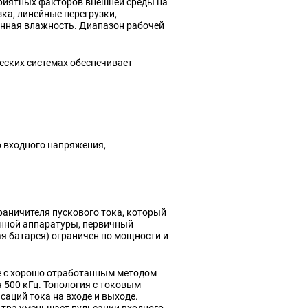
приятных факторов внешней среды на
ка, линейные перегрузки,
енная влажность. Диапазон рабочей
еских системах обеспечивает
 входного напряжения,
раничителя пускового тока, который
онной аппаратуры, первичный
я батарея) ограничен по мощности и
е с хорошо отработанным методом
 500 кГц. Топология с токовым
аций тока на входе и выходе.