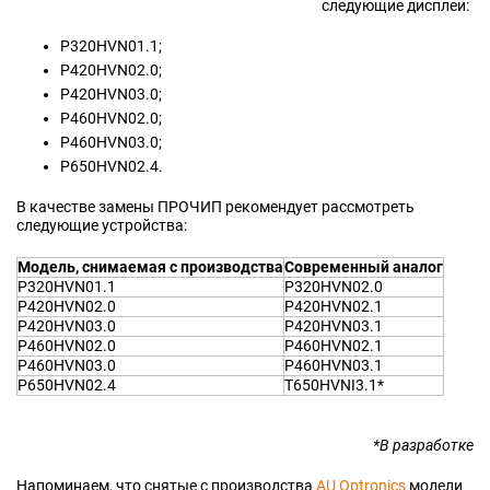
следующие дисплеи:
P320HVN01.1;
P420HVN02.0;
P420HVN03.0;
P460HVN02.0;
P460HVN03.0;
P650HVN02.4.
В качестве замены ПРОЧИП рекомендует рассмотреть
следующие устройства:
Модель, снимаемая с производства
Современный аналог
P320HVN01.1
P320HVN02.0
P420HVN02.0
P420HVN02.1
P420HVN03.0
P420HVN03.1
P460HVN02.0
P460HVN02.1
P460HVN03.0
P460HVN03.1
P650HVN02.4
T650HVNI3.1*
*В разработке
Напоминаем, что снятые с производства
AU Optronics
модели