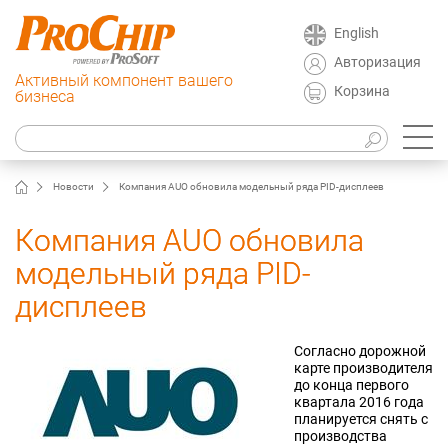
English
Авторизация
Активный компонент вашего
Корзина
бизнеса
Новости
Компания AUO обновила модельный ряда PID-дисплеев
Компания AUO обновила
модельный ряда PID-
дисплеев
Согласно дорожной
карте производителя
до конца первого
квартала 2016 года
планируется снять с
производства