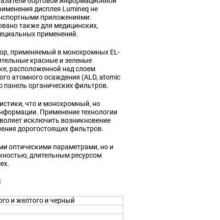
казатели бортовой информационной
рименения дисплея Lumineq не
анспортными приложениями:
овано также для медицинских,
ециальных применений.
ор, применяемый в монохромных EL-
ительные красные и зеленые
е, расположенной над слоем
го атомного осаждения (ALD, atomic
ю панель органических фильтров.
истики, что и монохромный, но
информации. Применение технологии
воляет исключить возникновение
нения дорогостоящих фильтров.
ми оптическими параметрами, но и
жностью, длительным ресурсом
ех.
1
ого и желтого и черный