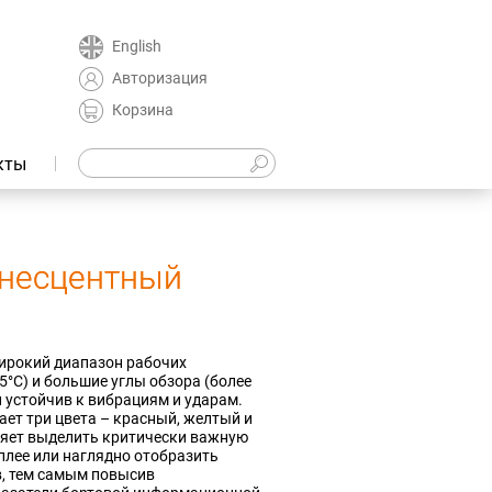
English
Авторизация
Корзина
кты
несцентный
ирокий диапазон рабочих
5°С)
и большие углы обзора (более
он устойчив к вибрациям и ударам.
ет три цвета – красный, желтый и
ляет выделить критически важную
лее или наглядно отобразить
в, тем самым повысив