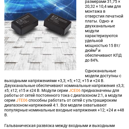
размерами 31,75 ×
20,32 × 10,4 мм для
монтажа в
отверстия печатной
платы. Одно- и
двухканальные
модули
характеризуются
удельной
мощностью 15 Вт/
3
дюйм
и
обеспечивают КПД
до 84%.
Одноканальные
модели доступны с
выходными напряжениями +3,3; +5; +12; +15 и +24 В.
Двухканальные обеспечивают номинальные напряжения ±3,3;
±5; ±12; ±15 и ±24 В. Модули серии
JCE06
предназначены для
работы от сетей постоянного тока с диапазоном 2:1, а модули
серии
JTE06
способны работать от сетей с ультрашироким
диапазоном напряжений 4:1. Все модели охватывают
популярные номинальные входные напряжения +12; +24 и +48
В.
Гальваническая развязка между входными и выходными