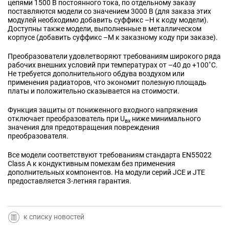
цепями 1500 В постоянного тока, по отдельному заказу
поставляются модели со значением 3000 В (для заказа этих
модулей необходимо добавить суффикс –H к коду модели).
Доступны также модели, выполненные в металлическом
корпусе (добавить суффикс –M к заказному коду при заказе).
Преобразователи удовлетворяют требованиям широкого ряда
рабочих внешних условий при температурах от –40 до +100˚C.
Не требуется дополнительного обдува воздухом или
применения радиаторов, что экономит полезную площадь
платы и положительно сказывается на стоимости.
Функция защиты от пониженного входного напряжения
отключает преобразователь при U
ниже минимального
вх
значения для предотвращения повреждения
преобразователя.
Все модели соответствуют требованиям стандарта EN55022
Class A к кондуктивным помехам без применения
дополнительных компонентов. На модули серий JCE и JTE
предоставляется 3-летняя гарантия.
к списку новостей