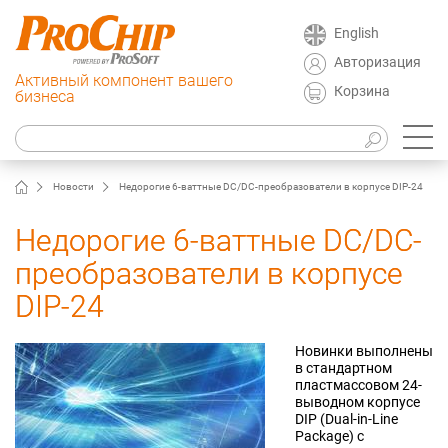
English
Авторизация
Активный компонент вашего
Корзина
бизнеса
Новости
Недорогие 6-ваттные DC/DC-преобразователи в корпусе DIP-24
Недорогие 6-ваттные DC/DC-
преобразователи в корпусе
DIP-24
Новинки выполнены
в стандартном
пластмассовом 24-
выводном корпусе
DIP (Dual-in-Line
Package) с