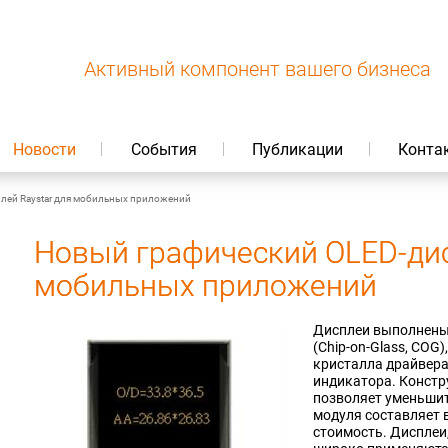
Активный компонент вашего бизнеса
Новости
События
Публикации
Конта
лей Raystar для мобильных приложений
Новый графический OLED-дис
мобильных приложений
Дисплеи выполнены 
(Chip-on-Glass, COG
кристалла драйвера
индикатора. Констр
позволяет уменьшит
модуля составляет в
стоимость. Дисплеи