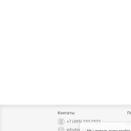
Контаты
П
+7 (495) 232-2522
info@prochip.ru