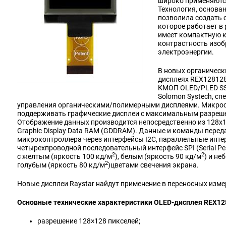
широко применяются
Технология, основа
позволила создать 
которое работает в
имеет компактную 
контрастность изоб
электроэнергии.
В новых органичес
дисплеях REХ12812
КМОП OLED/PLED SS
Solomon Systech, с
управления органическими/полимерными дисплеями. Микрос
поддерживать графические дисплеи с максимальным разреше
Отображение данных производится непосредственно из 128x1
Graphic Display Data RAM (GDDRAM). Данные и команды перед
микроконтроллера через интерфейсы I2C, параллельные инте
четырехпроводной последовательный интерфейс SPI (Serial Per
2
2
с желтым (яркость 100 кд/м
), белым (яркость 90 кд/м
) и не
2
голубым
(яркость 80 кд/м
)
цветами свечения экрана.
Новые дисплеи Raystar найдут применение в переносных изме
Основные технические характеристики OLED-дисплея REХ12
разрешение 128×128 пикселей;