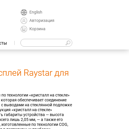
English
Авторизация
Корзина
кты
плей Raystar для
по технологии «кристалл на стекле»
), которая обеспечивает соединение
 с выводами на стеклянной подложке
укция «кристалл на стекле»
ь габариты устройства — высота
сего лишь 2,05 мм, — а также его
, изготовленные по технологии COG,