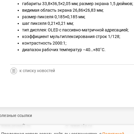
габариты 33,8×36,5×2,05 мм; размер экрана 1,5 дюймов;
видимая область экрана 26,86×26,83 мм;
размер пикселя 0,185×0,185 мм;
шаг пикселя 0,21×0,21 мм;
тип дисплея: OLED с пассивно-матричной адресацией;
коэффициент мультиплексирования строк 1/128;
контрастность 2000:1;
диапазон рабочих температур –40…+80˚C.
к списку новостей
олезные ссылки
www.prosoft.ru
www.cta.ru