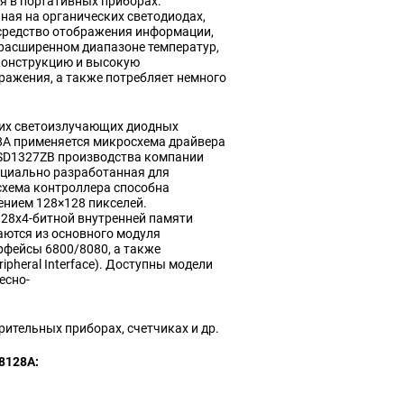
 в портативных приборах.
нная на органических светодиодах,
средство отображения информации,
 расширенном диапазоне температур,
конструкцию и высокую
ражения, а также потребляет немного
ких светоизлучающих диодных
8A применяется микросхема драйвера
D1327ZB производства компании
пециально разработанная для
хема контроллера способна
нием 128×128 пикселей.
28x4-битной внутренней памяти
аются из основного модуля
рфейсы 6800/8080, а также
ipheral Interface). Доступны модели
бесно-
рительных приборах, счетчиках и др.
8128A: