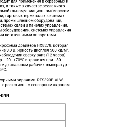
ходит для применения в серверных и
ах, а также в качестве рекламного
втомобильном/авиационном/морском
и, торговых терминалах, системах
и, промышленном оборудовании,
стемах связи и панелях управления,
 оборудовании, системах управления
ми летательными аппаратами.
кросхема драйвера HX8278, которая
2
е 3,3 В. Яркость дисплея 500 кд/м
,
наблюдении сверху вниз (12 часов).
 – 20…+70ºC и хранится при –30…
ым диапазоном рабочих температур –
5ºC.
нсорными экранами: RFS390B-ALW-
— с резистивным сенсорным экраном.
W-DNN