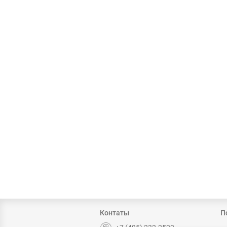
Контаты
П