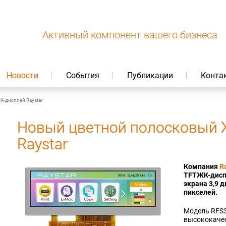
Активный компонент вашего бизнеса
Новости
События
Публикации
Конта
-дисплей Raystar
Новый цветной полосковый 
Raystar
Компания
R
TFTЖК-диспл
экрана 3,9 
пикселей.
Модель RFS
высококачес