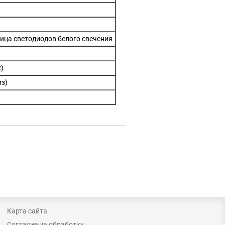
ица светодиодов белого свечения
х)
из)
Карта сайта
Согласие на обработку