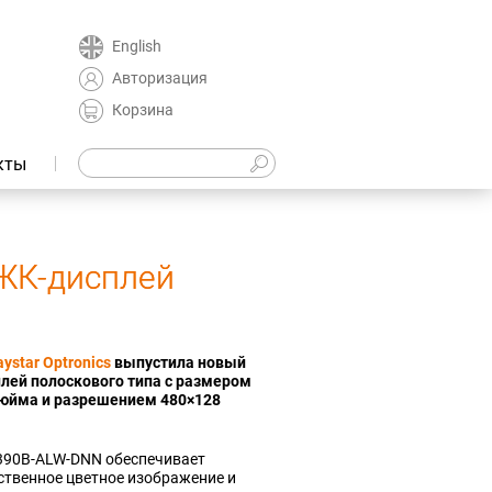
English
Авторизация
Корзина
кты
ЖК-дисплей
aystar Optronics
выпустила новый
ей полоскового типа с размером
дюйма и разрешением 480×128
390B-ALW-DNN обеспечивает
твенное цветное изображение и