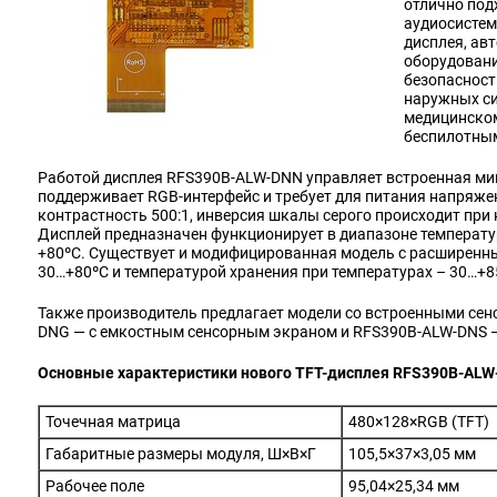
отлично под
аудиосистем
дисплея, а
оборудовани
безопасност
наружных си
медицинском
беспилотны
Работой дисплея RFS390B-ALW-DNN управляет встроенная ми
поддерживает RGB-интерфейс и требует для питания напряжени
контрастность 500:1, инверсия шкалы серого происходит при 
Дисплей предназначен функционирует в диапазоне температур
+80ºC. Существует и модифицированная модель с расширенн
30…+80ºC и температурой хранения при температурах – 30…+8
Также производитель предлагает модели со встроенными се
DNG — с емкостным сенсорным экраном и RFS390B-ALW-DNS 
Основные характеристики нового TFT-дисплея RFS390B-AL
Точечная матрица
480×128×RGB (TFT)
Габаритные размеры модуля, Ш×В×Г
105,5×37×3,05 мм
Рабочее поле
95,04×25,34 мм