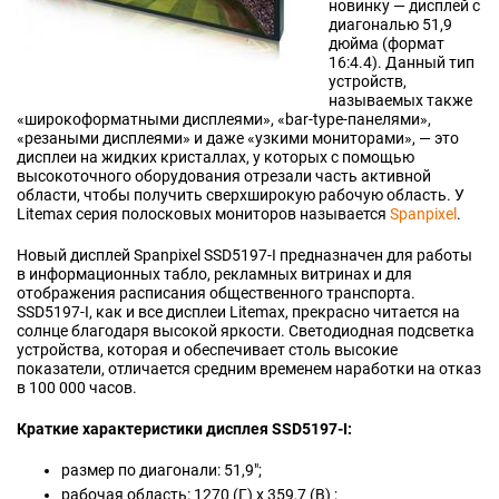
новинку — дисплей с
диагональю 51,9
дюйма (формат
16:4.4). Данный тип
устройств,
называемых также
«широкоформатными дисплеями», «bar-type-панелями»,
«резаными дисплеями» и даже «узкими мониторами», — это
дисплеи на жидких кристаллах, у которых с помощью
высокоточного оборудования отрезали часть активной
области, чтобы получить сверхширокую рабочую область. У
Litemax серия полосковых мониторов называется
Spanpixel
.
Новый дисплей Spanpixel SSD5197-I предназначен для работы
в информационных табло, рекламных витринах и для
отображения расписания общественного транспорта.
SSD5197-I, как и все дисплеи Litemax, прекрасно читается на
солнце благодаря высокой яркости. Светодиодная подсветка
устройства, которая и обеспечивает столь высокие
показатели, отличается средним временем наработки на отказ
в 100 000 часов.
Краткие характеристики дисплея SSD5197-I:
размер по диагонали: 51,9";
рабочая область: 1270 (Г) х 359,7 (В) ;