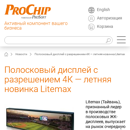
English
Авторизация
Активный компонент вашего
Корзина
бизнеса
Новости
Полосковый дисплей с разрешением 4К — летняя новинка Litemax
Полосковый дисплей с
разрешением 4К — летняя
новинка Litemax
Litemax (Тайвань),
признанный лидер
в производстве
полосковых ЖК-
дисплеев, выпускает
на рынок очередную