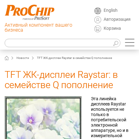
English
Авторизация
Активный компонент вашего
Корзина
бизнеса
Новости
TFT ЖК-дисплеи Raystar: в семействе Q пополнение
TFT ЖК-дисплеи Raystar: в
семействе Q пополнение
Эта линейка
дисплеев Raystar
используется не
только в
потребительской
электронной
аппаратуре, но и в
измерительной