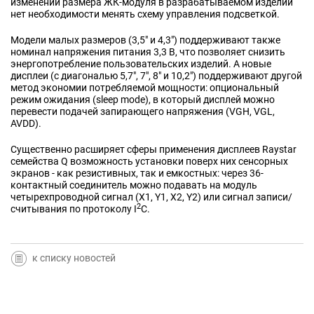
изменении размера ЖК-модуля в разрабатываемом изделии
нет необходимости менять схему управления подсветкой.
Модели малых размеров (3,5" и 4,3") поддерживают также
номинал напряжения питания 3,3 В, что позволяет снизить
энергопотребление пользовательских изделий. А новые
дисплеи (с диагональю 5,7", 7", 8" и 10,2") поддерживают другой
метод экономии потребляемой мощности: опциональный
режим ожидания (sleep mode), в который дисплей можно
перевести подачей запирающего напряжения (VGH, VGL,
AVDD).
Существенно расширяет сферы применения дисплеев Raystar
семейства Q возможность установки поверх них сенсорных
экранов - как резистивных, так и емкостных: через 36-
контактный соединитель можно подавать на модуль
четырехпроводной сигнал (X1, Y1, X2, Y2) или сигнал записи/
2
считывания по протоколу I
C.
к списку новостей