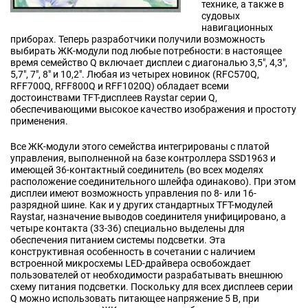
технике, а также в
судовых
навигационных
приборах. Теперь разработчики получили возможность
выбирать ЖК-модули под любые потребности: в настоящее
время семейство Q включает дисплеи с диагональю 3,5", 4,3",
5,7", 7", 8" и 10,2". Любая из четырех новинок (RFC570Q,
RFF700Q, RFF800Q и RFF1020Q) обладает всеми
достоинствами TFT-дисплеев Raystar серии Q,
обеспечивающими высокое качество изображения и простоту
применения.
Все ЖК-модули этого семейства интегрированы с платой
управления, выполненной на базе контроллера SSD1963 и
имеющей 36-контактный соединитель (во всех моделях
расположение соединительного шлейфа одинаково). При этом
дисплеи имеют возможность управления по 8- или 16-
разрядной шине. Как и у других стандартных TFT-модулей
Raystar, назначение выводов соединителя унифицировано, а
четыре контакта (33-36) специально выделены для
обеспечения питанием системы подсветки. Эта
конструктивная особенность в сочетании с наличием
встроенной микросхемы LED-драйвера освобождает
пользователей от необходимости разрабатывать внешнюю
схему питания подсветки. Поскольку для всех дисплеев серии
Q можно использовать питающее напряжение 5 В, при