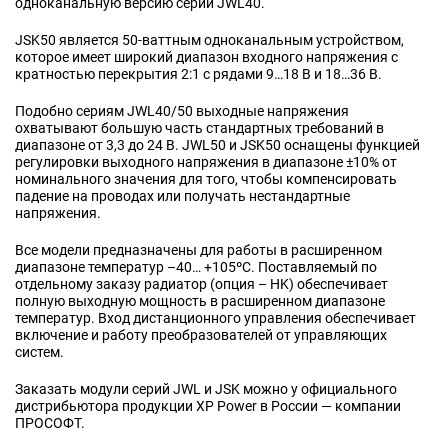
одноканальную версию серии JWL40.
JSK50 является 50-ваттным одноканальным устройством,
которое имеет широкий диапазон входного напряжения с
кратностью перекрытия 2:1 с рядами 9…18 В и
18…36 В
.
Подобно сериям JWL40/50 выходные напряжения
охватывают большую часть стандартных требований в
диапазоне от 3,3 до 24 В. JWL50 и JSK50 оснащены функцией
регулировки выходного напряжения в диапазоне ±10% от
номинального значения для того, чтобы компенсировать
падение на проводах или получать нестандартные
напряжения.
Все модели предназначены для работы в расширенном
диапазоне температур
–40… +105ºC.
Поставляемый по
отдельному заказу радиатор (опция – HK) обеспечивает
полную выходную мощность в расширенном диапазоне
температур. Вход дистанционного управления обеспечивает
включение и работу преобразователей от управляющих
систем.
Заказать модули серий JWL и JSK можно у официального
дистрибьютора продукции XP Power в России — компании
ПРОСОФТ.