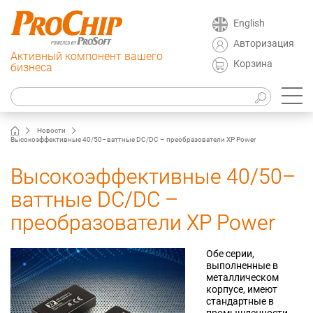
English
Авторизация
Активный компонент вашего
Корзина
бизнеса
Новости
Высокоэффективные 40/50–ваттные DC/DC – преобразователи XP Power
Высокоэффективные 40/50–
ваттные DC/DC –
преобразователи XP Power
Обе серии,
выполненные в
металлическом
корпусе, имеют
стандартные в