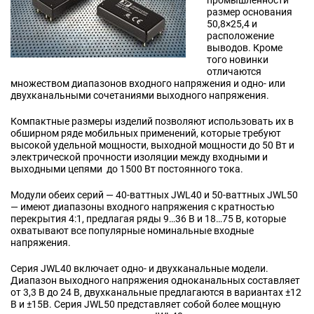
промышленности
размер основания
50,8×25,4 и
расположение
выводов. Кроме
того новинки
отличаются
множеством диапазонов входного напряжения и одно- или
двухканальными сочетаниями выходного напряжения.
Компактные размеры изделий позволяют использовать их в
обширном ряде мобильных применений, которые требуют
высокой удельной мощности, выходной мощности
до 50 Вт
и
электрической прочности изоляции между входными и
выходными цепями
до 1500 Вт
постоянного тока.
Модули обеих серий — 40-ваттных JWL40 и 50-ваттных JWL50
— имеют диапазоны входного напряжения с кратностью
перекрытия 4:1, предлагая ряды 9…36 В и 18…75 В, которые
охватывают все популярные номинальные входные
напряжения.
Серия JWL40 включает одно- и двухканальные модели.
Диапазон выходного напряжения одноканальных составляет
от 3,3 В до 24 В, двухканальные предлагаются в вариантах ±12
В и ±15В. Серия JWL50 представляет собой более мощную