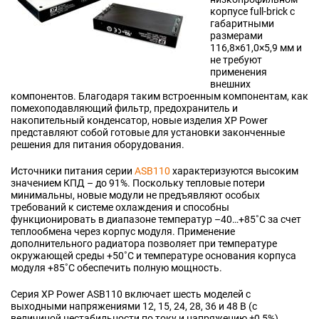
корпусе full-brick с
габаритными
размерами
116,8×61,0×5,9 мм и
не требуют
применения
внешних
компонентов. Благодаря таким встроенным компонентам, как
помехоподавляющий фильтр, предохранитель и
накопительный конденсатор, новые изделия XP Power
представляют собой готовые для установки законченные
решения для питания оборудования.
Источники питания серии
ASB110
характеризуются высоким
значением КПД – до 91%. Поскольку тепловые потери
минимальны, новые модули не предъявляют особых
требований к системе охлаждения и способны
функционировать в диапазоне температур –40…+85˚C за счет
теплообмена через корпус модуля. Применение
дополнительного радиатора позволяет при температуре
окружающей среды +50˚C и температуре основания корпуса
модуля +85˚C обеспечить полную мощность.
Серия XP Power ASB110 включает шесть моделей с
выходными напряжениями 12, 15, 24, 28, 36 и 48 В (c
величиной нестабильности по току и напряжению ±0,5%).