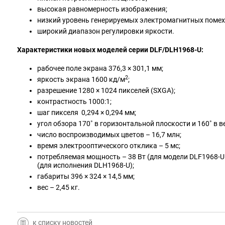
высокая равномерность изображения;
низкий уровень генерируемых электромагнитных помех
широкий диапазон регулировки яркости.
Характеристики новых моделей серии DLF/DLH1968-U:
рабочее поле экрана 376,3 × 301,1 мм;
2
яркость экрана 1600 кд/м
;
разрешение 1280 × 1024 пикселей (SXGA);
контрастность 1000:1;
шаг пикселя 0,294 × 0,294 мм;
угол обзора 170˚ в горизонтальной плоскости и 160˚ в 
число воспроизводимых цветов – 16,7 млн;
время электрооптического отклика – 5 мс;
потребляемая мощность – 38 Вт (для модели DLF1968-U 
(для исполнения DLH1968-U);
габариты 396 × 324 × 14,5 мм;
вес – 2,45 кг.
к списку новостей