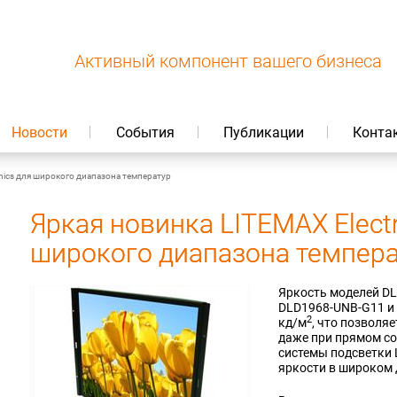
Активный компонент вашего бизнеса
Новости
События
Публикации
Конта
onics для широкого диапазона температур
Яркая новинка LITEMAX Electr
широкого диапазона темпер
Яркость моделей D
DLD1968-UNB-G11 и
2
кд/м
, что позволя
даже при прямом с
системы подсветки 
яркости в широком 