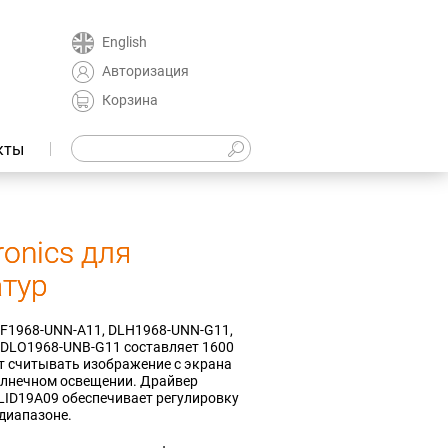
English
Авторизация
Корзина
кты
onics для
атур
LF1968-UNN-A11, DLH1968-UNN-G11,
 DLO1968-UNB-G11 составляет 1600
ет считывать изображение с экрана
олнечном освещении. Драйвер
LID19A09 обеспечивает регулировку
диапазоне.