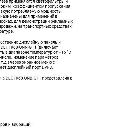
леев применяются светофильтры и
соким коэффициентом пропускания,
низкую потребляемую мощность.
дназначены для применений в
осках, для демонстрации рекламных
продажи, на транспортных средствах,
ратуре.
бственно дисплейную панель и
кт DLH1968-UNN-G11 (включает
ь в диапазоне температур от –15 ˚C
 числе, изменение параметров
 т.д.) через экранное меню с
ет дисплейный порт DVI-D.
, а DLO1968-UNB-G11 представлена в
ров и вибраций;