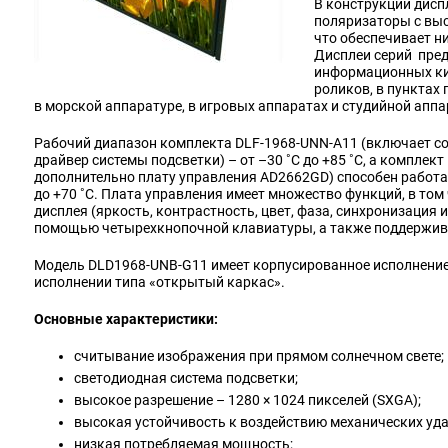
В конструкции дисп
поляризаторы с вы
что обеспечивает 
Дисплеи серий пре
информационных ки
роликов, в пунктах 
в морской аппаратуре, в игровых аппаратах и студийной аппа
Рабочий диапазон комплекта DLF-1968-UNN-A11 (включает со
драйвер системы подсветки) – от –30 ˚C до +85 ˚C, а компле
дополнительно плату управления AD2662GD) способен работат
до +70 ˚C. Плата управления имеет множество функций, в том
дисплея (яркость, контрастность, цвет, фаза, синхронизация и
помощью четырехкнопочной клавиатуры, а также поддержива
Модель DLD1968-UNB-G11 имеет корпусированное исполнение
исполнении типа «открытый каркас».
Основные характеристики:
считывание изображения при прямом солнечном свете;
светодиодная система подсветки;
высокое разрешение – 1280 × 1024 пикселей (SXGA);
высокая устойчивость к воздействию механических уда
низкая потребляемая мощность;