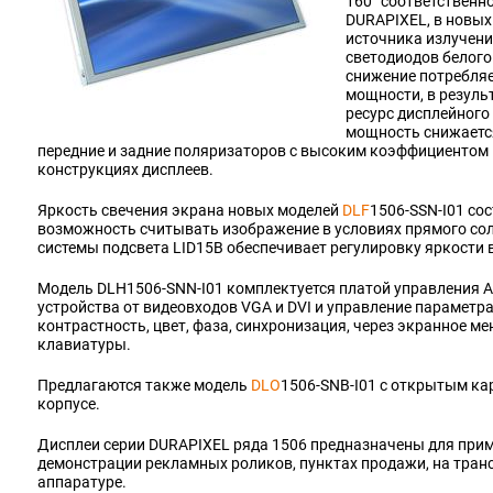
160˚ соответственно
DURAPIXEL, в новых
источника излучен
светодиодов белого
снижение потребляе
мощности, в резуль
ресурс дисплейного
мощность снижается
передние и задние поляризаторов с высоким коэффициентом 
конструкциях дисплеев.
Яркость свечения экрана новых моделей
DLF
1506-SSN-I01 со
возможность считывать изображение в условиях прямого со
системы подсвета LID15B обеспечивает регулировку яркости 
Модель DLH1506-SNN-I01 комплектуется платой управления A
устройства от видеовходов VGA и DVI и управление параметра
контрастность, цвет, фаза, синхронизация, через экранное 
клавиатуры.
Предлагаются также модель
DLO
1506-SNB-I01 с открытым ка
корпусе.
Дисплеи серии DURAPIXEL ряда 1506 предназначены для при
демонстрации рекламных роликов, пунктах продажи, на транс
аппаратуре.