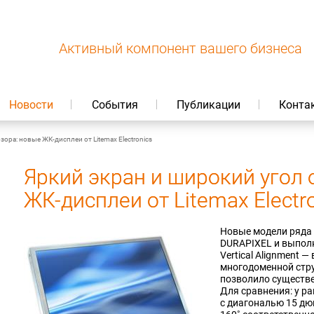
Активный компонент вашего бизнеса
Новости
События
Публикации
Конта
зора: новые ЖК-дисплеи от Litemax Electronics
Яркий экран и широкий угол 
ЖК-дисплеи от Litemax Electr
Новые модели ряда 
DURAPIXEL и выполн
Vertical Alignment 
многодоменной стр
позволило существе
Для сравнения: у р
с диагональю 15 дю