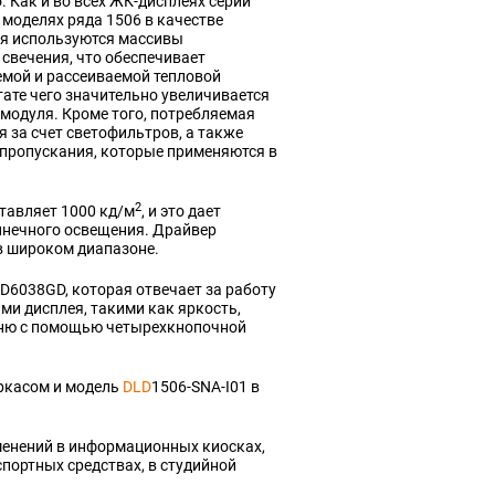
. Как и во всех ЖК-дисплеях серии
 моделях ряда 1506 в качестве
ия используются массивы
 свечения, что обеспечивает
мой и рассеиваемой тепловой
тате чего значительно увеличивается
 модуля. Кроме того, потребляемая
 за счет светофильтров, а также
пропускания, которые применяются в
2
ставляет 1000 кд/м
, и это дает
лнечного освещения. Драйвер
в широком диапазоне.
D6038GD, которая отвечает за работу
ми дисплея, такими как яркость,
меню с помощью четырехкнопочной
ркасом и модель
DLD
1506-SNA-I01 в
менений в информационных киосках,
портных средствах, в студийной