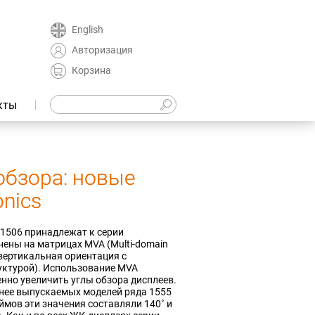
English
Авторизация
Корзина
кты
обзора: новые
onics
1506 принадлежат к серии
ены на матрицах MVA (Multi-domain
— вертикальная ориентация с
уктурой). Использование MVA
нно увеличить углы обзора дисплеев.
анее выпускаемых моделей ряда 1555
ймов эти значения составляли 140˚ и