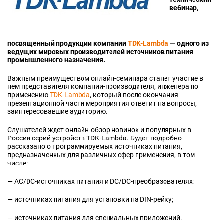
вебинар,
посвященный продукции компании
TDK-Lambda
— одного из
ведущих мировых производителей источников питания
промышленного назначения.
Важным преимуществом онлайн-семинара станет участие в
нем представителя компании-производителя, инженера по
применению
TDK-Lambda
, который после окончания
презентационной части мероприятия ответит на вопросы,
заинтересовавшие аудиторию.
Слушателей ждет онлайн-обзор новинок и популярных в
России серий устройств
TDK-Lambda
. Будет подробно
рассказано о программируемых источниках питания,
предназначенных для различных сфер применения, в том
числе:
— AC/DC-источниках питания и DC/DC-преобразователях;
— источниках питания для установки на DIN-рейку;
— источниках питания для специальных приложений.