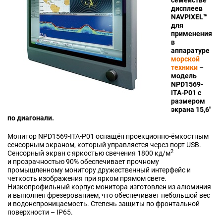
семействе
дисплеев
NAVPIXEL™
для
применения
в
аппаратуре
морской
техники
–
модель
NPD1569-
ITA-P01 с
размером
экрана 15,6"
по диагонали.
Монитор NPD1569-ITA-P01 оснащён проекционно-ёмкостным
сенсорным экраном, который управляется через порт USB.
2
Сенсорный экран c яркостью свечения 1800 кд/м
и прозрачностью 90% обеспечивает прочному
промышленному монитору дружественный интерфейс и
четкость изображения при ярком прямом свете.
Низкопрофильный корпус монитора изготовлен из алюминия
и выполнен фрезерованием, что обеспечивает небольшой вес
и водонепроницаемость. Степень защиты по фронтальной
поверхности – IP65.