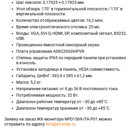
Шаг пикселя: 0,17925 × 0,17925 мм.
Угол обзора: 170˚ в горизонтальной плоскости / 170˚ в
вертикальной плоскости.
Количество отображаемых цветов: 16,2 млн.
Время электрооптического отклика: 25 мс.
Входы: VGA, DVI-D, HDMI, DP, композитный сигнал, RS232,
USB.
Проекционно-ёмкостной сенсорный экран.
Плата управления AD8220GDHPVR.
Степень защиты IP65 по передней панели при установке
в консоль.
Установка заподлицо в панель, VESA совместимость.
Габариты, Ш×В×Г: 393,9 × 285 × 61,2 мм.
Масса: 5,2 кг.
Напряжение питания: от 9 до 36 В постоянного тока.
Потребляемая мощность: 32 Вт.
Диапазон рабочих температур от –30 до +80˚C.
Диапазон температур хранения от –30 до +85˚C.
Заявку на заказ ЖК-монитора NPD1569-ITA-P01 можно
отправить по адресу
info@prochip.ru