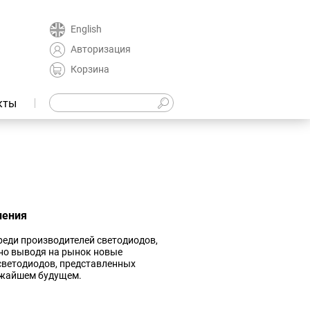
English
Авторизация
Корзина
кты
нения
еди производителей светодиодов,
но выводя на рынок новые
светодиодов, представленных
ижайшем будущем.