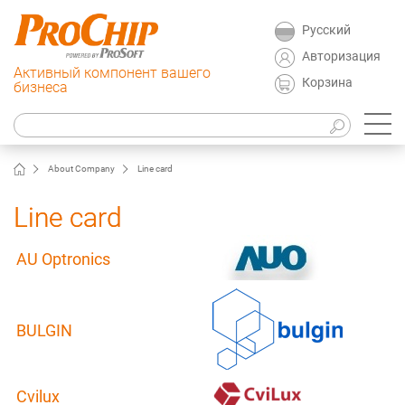
Русский
Авторизация
Активный компонент вашего
Корзина
бизнеса
About Company
Line card
Line card
AU Optronics
BULGIN
Cvilux