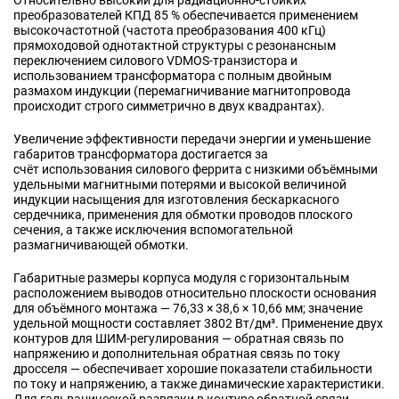
Относительно высокий для радиационно‑стойких
преобразователей КПД 85 % обеспечивается применением
высокочастотной (частота преобразования 400 кГц)
прямоходовой однотактной структуры с резонансным
переключением силового VDMOS‑транзистора и
использованием трансформатора с полным двойным
размахом индукции (перемагничивание магнитопровода
происходит строго симметрично в двух квадрантах).
Увеличение эффективности передачи энергии и уменьшение
габаритов трансформатора достигается за
счёт использования силового феррита с низкими объёмными
удельными магнитными потерями и высокой величиной
индукции насыщения для изготовления бескаркасного
сердечника, применения для обмотки проводов плоского
сечения, а также исключения вспомогательной
размагничивающей обмотки.
Габаритные размеры корпуса модуля с горизонтальным
расположением выводов относительно плоскости основания
для объёмного монтажа — 76,33 × 38,6 × 10,66 мм; значение
удельной мощности составляет 3802 Вт/дм³. Применение двух
контуров для ШИМ‑регулирования — обратная связь по
напряжению и дополнительная обратная связь по току
дросселя — обеспечивает хорошие показатели стабильности
по току и напряжению, а также динамические характеристики.