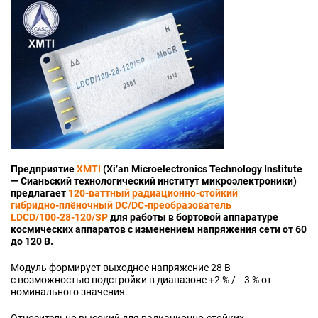
Предприятие
XMTI
(Xi’an Microelectronics Technology Institute
— Сианьский технологический институт микроэлектроники)
предлагает
120‑ваттный радиационно‑стойкий
гибридно‑плёночный DC/DC‑преобразователь
LDCD/100‑28‑120/SP
для работы в бортовой аппаратуре
космических аппаратов с изменением напряжения сети от 60
до 120 В.
Модуль формирует выходное напряжение
28 В
с возможностью подстройки в диапазоне
+2 % / –3 %
от
номинального значения.