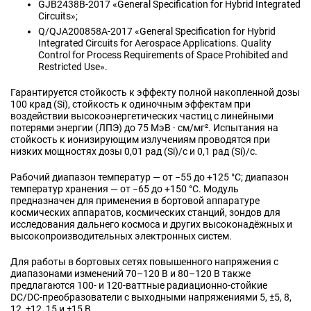
GJB2438B‑2017 «General Specification for Hybrid Integrated
Circuits»;
Q/QJA200858A‑2017 «General Specification for Hybrid
Integrated Circuits for Aerospace Applications. Quality
Control for Process Requirements of Space Prohibited and
Restricted Use».
Гарантируется стойкость к эффекту полной накопленной дозы
100 крад (Si), стойкость к одиночным эффектам при
воздействии высокоэнергетических частиц с линейными
потерями энергии (ЛПЭ) до 75 МэВ · см/мг². Испытания на
стойкость к ионизирующим излучениям проводятся при
низких мощностях дозы 0,01 рад (Si)/с и 0,1 рад (Si)/с.
Рабочий диапазон температур — от −55 до +125 °C; диапазон
температур хранения —
от −65 до +150 °C
. Модуль
предназначен для применения в бортовой аппаратуре
космических аппаратов, космических станций, зондов для
исследования дальнего космоса и других высоконадёжных и
высокопроизводительных электронных систем.
Для работы в бортовых сетях повышенного напряжения с
диапазонами изменений 70–120 В и
80–120 В
также
предлагаются 100‑ и 120‑ваттные радиационно‑стойкие
DC/DC‑преобразователи с выходными напряжениями 5, ±5, 8,
12, ±12, 15 и ±15 В