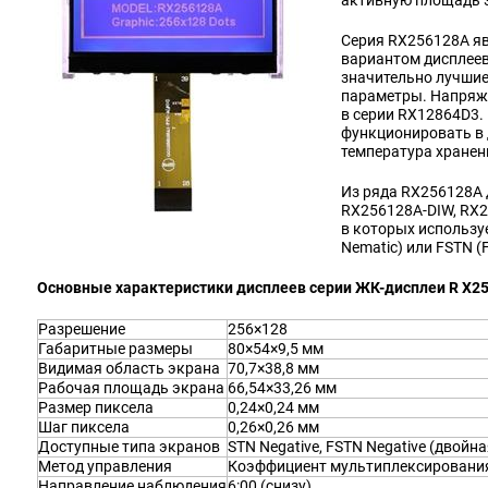
активную площадь 
Серия RX256128A я
вариантом дисплеев
значительно лучшие
параметры. Напряжен
в серии RX12864D3.
функционировать в 
температура хранен
Из ряда RX256128A 
RX256128A-DIW, RX
в которых используе
Nematic) или FSTN (
Основные характеристики дисплеев серии ЖК-дисплеи R X2
Разрешение
256×128
Габаритные размеры
80×54×9,5 мм
Видимая область экрана
70,7×38,8 мм
Рабочая площадь экрана
66,54×33,26 мм
Размер пиксела
0,24×0,24 мм
Шаг пиксела
0,26×0,26 мм
Доступные типа экранов
STN Negative, FSTN Negative (двойная
Метод управления
Коэффициент мультиплексирования 
Направление наблюдения
6:00 (снизу)