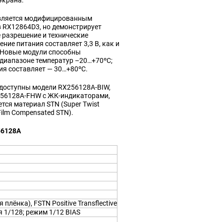
экрана.
вляется модифицированным
 RX12864D3, но демонстрирует
 разрешение и технические
ие питания составляет 3,3 В, как и
 Новые модули способны
диапазоне температур –20…+70ºC;
ия составляет — 30…+80ºC.
доступны модели RX256128A-BIW,
256128A-FHW с ЖК-индикаторами,
тся материал STN (Super Twist
Film Compensated STN).
56128A
 плёнка), FSTN Positive Transflective
1/128; режим 1/12 BIAS