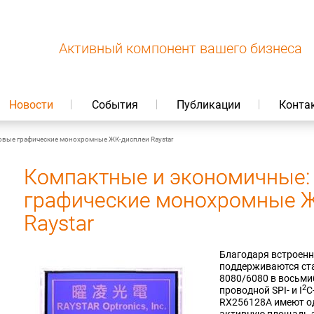
Активный компонент вашего бизнеса
Новости
События
Публикации
Конта
овые графические монохромные ЖК-дисплеи Raystar
Компактные и экономичные:
графические монохромные 
Raystar
Благодаря встроенн
поддерживаются ст
8080/6080 в восьм
2
проводной SPI- и
I
C
RX256128A имеют о