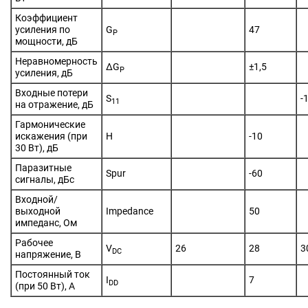
Коэффициент
усиления по
G
47
P
мощности, дБ
Неравномерность
ΔG
±1,5
P
усиления, дБ
Входные потери
S
-
11
на отражение, дБ
Гармонические
искажения (при
H
-10
30 Вт), дБ
Паразитные
Spur
-60
сигналы, дБc
Входной/
выходной
Impedance
50
импеданс, Ом
Рабочее
V
26
28
3
DC
напряжение, В
Постоянный ток
I
7
DD
(при 50 Вт), A