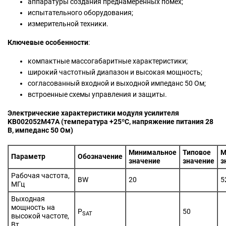
аппаратуры создания преднамеренных помех;
испытательного оборудования;
измерительной техники.
Ключевые особенности
:
компактные массогабаритные характеристики;
широкий частотный диапазон и высокая мощность;
согласованный входной и выходной импеданс 50 Ом;
встроенные схемы управления и защиты.
Электрические характеристики модуля усилителя
KB002052M47A (температура +25ºС, напряжение питания 28
В, импеданс 50 Ом)
Минимальное
Типовое
М
Параметр
Обозначение
значение
значение
з
Рабочая частота,
BW
20
5
МГц
Выходная
мощность на
P
50
SAT
высокой частоте,
Вт