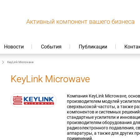
Активный компонент вашего бизнеса
Новости
События
Публикации
Конта
KeyLink Microwave
KeyLink Microwave
Компания KeyLink Microwave, основ
производителем модулей усилител
сверхвысокой частоты, а также р
компонентов и системных решений
стандартные усилители и инновац
производителям оборудования для
радиоэлектронного подавления, св
аппаратуры, а также для других 
применений.