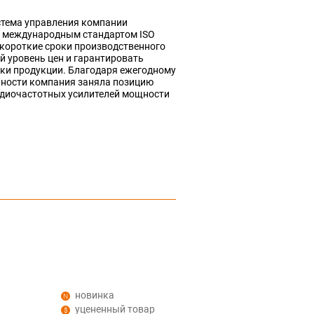
стема управления компании
с международным стандартом ISO
 короткие сроки производственного
 уровень цен и гарантировать
ики продукции. Благодаря ежегодному
льности компания заняла позицию
диочастотных усилителей мощности
новинка
уцененный товар