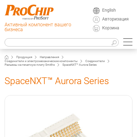
English
Авторизация
Активный компонент вашего
Корзина
бизнеса
Продукция
Направления
Соединители и электромеханические компоненты
Соединители
Разъемы на печатную плату Smiths
SpaceNXT™ Aurora Series
SpaceNXT™ Aurora Series