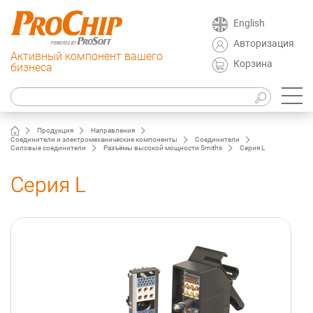
English
Авторизация
Активный компонент вашего
Корзина
бизнеса
Продукция
Направления
Соединители и электромеханические компоненты
Соединители
Силовые соединители
Разъёмы высокой мощности Smiths
Серия L
Серия L