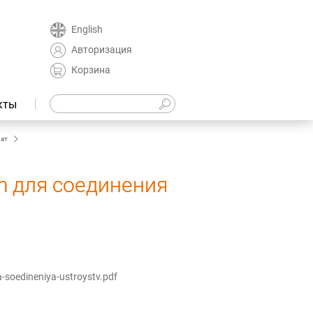
English
Авторизация
Корзина
кты
лат
 для соединения
soedineniya-ustroystv.pdf