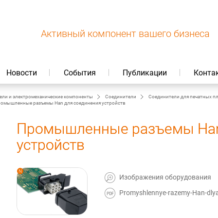
Активный компонент вашего бизнеса
Новости
События
Публикации
Конта
ели и электромеханические компоненты
Соединители
Соединители для печатных п
омышленные разъемы Han для соединения устройств
Промышленные разъемы Han
устройств
Изображения оборудования
Promyshlennye-razemy-Han-dlya-