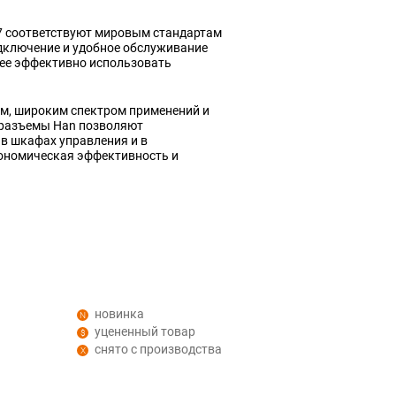
7 соответствуют мировым стандартам
дключение и удобное обслуживание
лее эффективно использовать
ем, широким спектром применений и
 разъемы Han позволяют
 в шкафах управления и в
ономическая эффективность и
новинка
уцененный товар
снято с производства