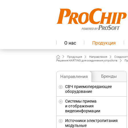
О нас
Продукция
Продукция
Направления
Соединит
Решения HARTING для соединения устройств
Пр
Бренды
Направления
СВЧ приемопередающее
оборудование
Системы приема
и отображения
видеоинформации
Источники электропитания
модульные