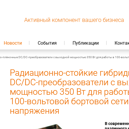
Активный компонент вашего бизнеса
Новости
События
Публикации
Конта
о‑плёночные DC/DC‑преобразователи с выходной мощностью 350 Вт для работы в 100‑вольт
Радиационно‑стойкие гибри
DC/DC‑преобразователи с в
мощностью 350 Вт для работ
100‑вольтовой бортовой сети
напряжения
В современн
различного