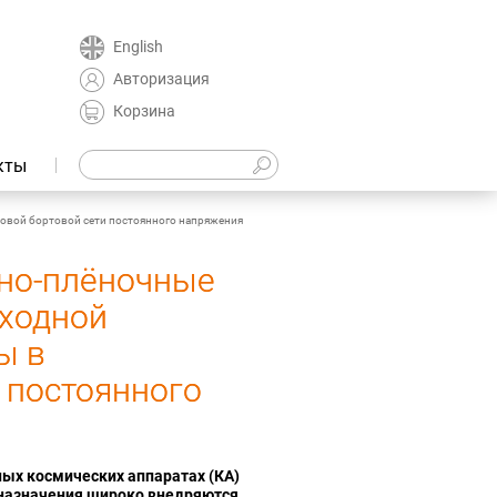
English
Авторизация
Корзина
кты
овой бортовой сети постоянного напряжения
дно‑плёночные
ыходной
ы в
 постоянного
ых космических аппаратах (КА)
 назначения широко внедряются