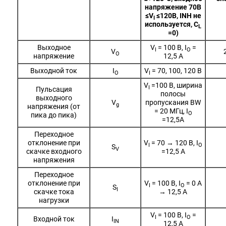
напряжение 70В
≤V
≤120В, INH не
I
используется, C
L
=0)
Выходное
V
= 100 В, I
=
I
O
V
O
напряжение
12,5 A
Выходной ток
I
V
= 70, 100, 120 В
O
I
V
=100 В, ширина
I
Пульсация
полосы
выходного
V
пропускания BW
g
напряжения (от
= 20 МГц, I
O
пика до пика)
=12,5A
Переходное
отклонение при
V
= 70 → 120 В, I
I
O
S
V
скачке входного
=12,5 A
напряжения
Переходное
отклонение при
V
= 100 В, I
= 0 A
I
O
S
I
скачке тока
→ 12,5 A
нагрузки
V
= 100 В, I
=
I
O
Входной ток
I
IN
12,5 A