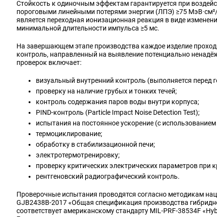
Стойкость к одиночным эффектам гарантируется при воздейс
пороговыми линейными потерями энергии (ЛПЭ) ≥75 МэВ·см²/
является переходная ионизационная реакция в виде изменен
минимальной длительности импульса ≥5 мс.
На завершающем этапе производства каждое изделие прохо
контроль, направленный на выявление потенциально ненадё
проверок включает:
визуальный внутренний контроль (выполняется перед г
проверку на наличие грубых и тонких течей;
контроль содержания паров воды внутри корпуса;
PIND‑контроль (Particle Impact Noise Detection Test);
испытания на постоянное ускорение (с использованием 
термоциклирование;
обработку в стабилизационной печи;
электротермотренировку;
проверку критических электрических параметров при к
рентгеновский радиографический контроль.
Проверочные испытания проводятся согласно методикам нац
GJB2438B‑2017 «Общая спецификация производства гибридн
соответствует американскому стандарту MIL‑PRF‑38534F «Hybrid 