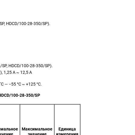
/SP, HDCD/100‑28‑350/SP).
0/SP, HDCD/100‑28‑350/SP).
, 1,25 А ~ 12,5 А
​ — −55 °C ~ +125 °C.
HDCD/100-28-350/SP
мальное
Максимальное
Единица
ачение
значение
измерения