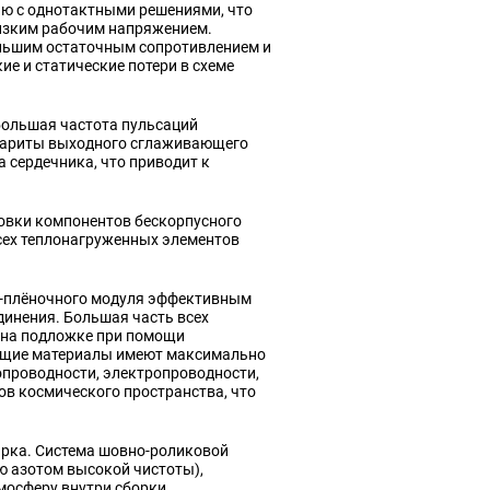
ию с однотактными решениями, что
изким рабочим напряжением.
еньшим остаточным сопротивлением и
е и статические потери в схеме
большая частота пульсаций
абариты выходного сглаживающего
а сердечника, что приводит к
овки компонентов бескорпусного
сех теплонагруженных элементов
но‑плёночного модуля эффективным
динения. Большая часть всех
 на подложке при помощи
ящие материалы имеют максимально
опроводности, электропроводности,
ов космического пространства, что
арка. Система шовно‑роликовой
ю азотом высокой чистоты),
мосферу внутри сборки.