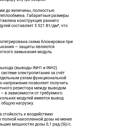
ии до величины, полностью
теплообмена. Габаритные размеры
дставлена конструкция раннего
лей составляет 5 521 Вт/дм³, что
нтегрирована схема блокировки при
мыкания — защиты являются
откого замыкания модуль
выхода (выводы INH1 и INH2)
 системе электропитания за счёт
отдельным узлам функциональной
го напряжения позволяет получить
ечного резистора между выводом
— в зависимости от требуемого
кольких модулей имеется вывод
 общую нагрузку.
а стойкость к воздействию
у полной накопленной дозы не менее
ьших мощностях дозы 0,1 рад (Si)/с.