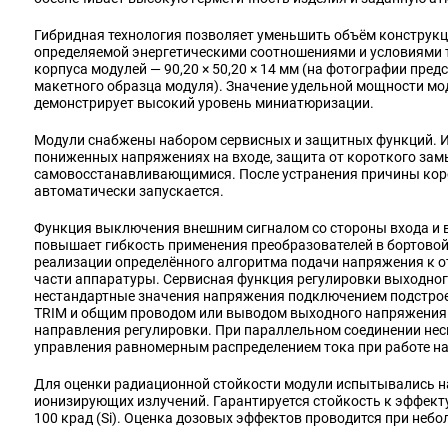
Гибридная технология позволяет уменьшить объём конструкц
определяемой энергетическими соотношениями и условиями 
корпуса модулей — 90,20 × 50,20 × 14 мм (на фотографии пре
макетного образца модуля). Значение удельной мощности моду
демонстрирует высокий уровень миниатюризации.
Модули снабжены набором сервисных и защитных функций. И
пониженных напряжениях на входе, защита от короткого за
самовосстанавливающимися. После устранения причины кор
автоматически запускается.
Функция выключения внешним сигналом со стороны входа и 
повышает гибкость применения преобразователей в бортовой
реализации определённого алгоритма подачи напряжения к 
части аппаратуры. Сервисная функция регулировки выходно
нестандартные значения напряжения подключением подстро
TRIM и общим проводом или выводом выходного напряжения 
направления регулировки. При параллельном соединении нес
управления равномерным распределением тока при работе на
Для оценки радиационной стойкости модули испытывались н
ионизирующих излучений. Гарантируется стойкость к эффект
100 крад (Si). Оценка дозовых эффектов проводится при небол