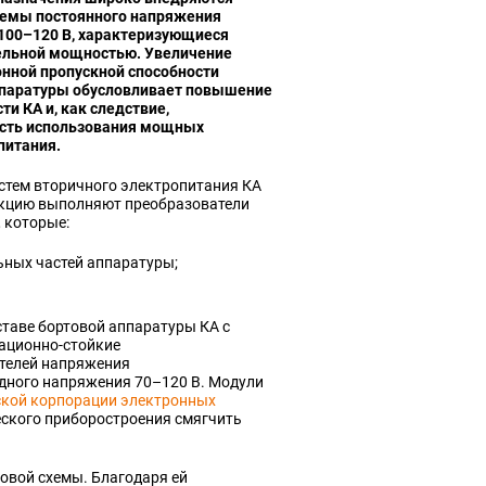
темы постоянного напряжения
100–120 В, характеризующиеся
ельной мощностью. Увеличение
нной пропускной способности
ппаратуры обусловливает повышение
ти КА и, как следствие,
сть использования мощных
питания.
истем вторичного электропитания КА
кцию выполняют преобразователи
 которые:
ных частей аппаратуры;
ставе бортовой аппаратуры КА с
ационно‑стойкие
телей напряжения
дного напряжения 70–120 В. Модули
кой корпорации электронных
еского приборостроения смягчить
овой схемы. Благодаря ей