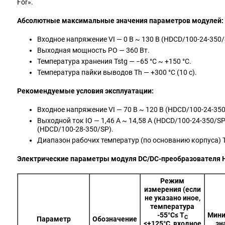
For».
Абсолютные максимальные значения параметров модулей:
Входное напряжение VI​ — 0 В ~ 130 В (HDCD/100‑24‑350
Выходная мощность PO​ — 360 Вт.
Температура хранения Tstg​ — −65 °C ~ +150 °C.
Температура пайки выводов Th​ — +300 °C (10 с).
Рекомендуемые условия эксплуатации:
Входное напряжение VI​ — 70 В ~ 120 В (HDCD/100‑24‑35
Выходной ток IO​ — 1,46 А ~ 14,58 А (HDCD/100‑24‑350/SP)
(HDCD/100‑28‑350/SP).
Диапазон рабочих температур (по основанию корпуса) TC
Электрические параметры модуля DC/DC-преобразователя 
Режим
измерения (если
не указано иное,
температура
-55°С≤ Т
Мини
С
Параметр
Обозначение
≤+125°С, входное
зн