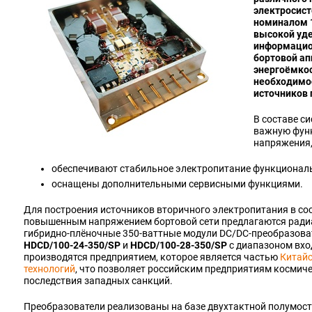
электросис
номиналом 
высокой уд
информацио
бортовой а
энергоёмкос
необходимо
источников 
В составе с
важную фун
напряжения,
обеспечивают стабильное электропитание функциональ
оснащены дополнительными сервисными функциями.
Для построения источников вторичного электропитания в со
повышенным напряжением бортовой сети предлагаются ради
гибридно‑плёночные 350‑ваттные модули DC/DC‑преобразова
HDCD/100‑24‑350/SP
и
HDCD/100‑28‑350/SP
с диапазоном вхо
производятся предприятием, которое является частью
Китайс
технологий
, что позволяет российским предприятиям космич
последствия западных санкций.
Преобразователи реализованы на базе двухтактной полумост