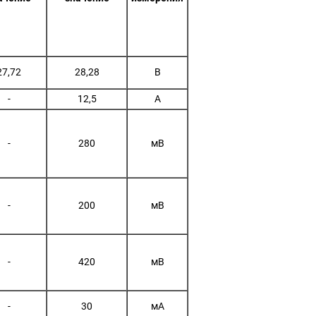
27,72
28,28
В
-
12,5
A
-
280
мВ
-
200
мВ
-
420
мВ
-
30
мA