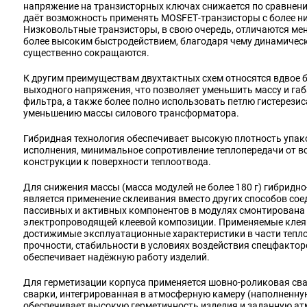
напряжение на транзисторных ключах снижается по сравнен
даёт возможность применять MOSFET‑транзисторы с более н
Низковольтные транзисторы, в свою очередь, отличаются м
более высоким быстродействием, благодаря чему динамически
существенно сокращаются.
К другим преимуществам двухтактных схем относятся вдвое 
выходного напряжения, что позволяет уменьшить массу и г
фильтра, а также более полно использовать петлю гистерезис
уменьшению массы силового трансформатора.
Гибридная технология обеспечивает высокую плотность упак
исполнения, минимальное сопротивление теплопередачи от в
конструкции к поверхности теплоотвода.
Для снижения массы (масса модулей не более 180 г) гибрид
является применение склеивания вместо других способов сое
пассивных и активных компонентов в модулях смонтирована
электропроводящей клеевой композиции. Применяемые кле
достижимые эксплуатационные характеристики в части тепл
прочности, стабильности в условиях воздействия спецфактор
обеспечивает надёжную работу изделий.
Для герметизации корпуса применяется шовно‑роликовая св
сварки, интегрированная в атмосферную камеру (наполненну
обеспечивает высокую герметичность изделия и заданную ат