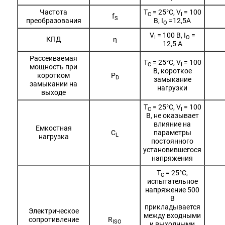
Частота
T
= 25°С, V
= 100
C
I
f
S
преобразования
В, I
=12,5A
O
V
= 100 В, I
=
I
O
КПД
ƞ
12,5 A
Рассеиваемая
T
= 25°С, V
= 100
C
I
мощность при
В, короткое
коротком
P
D
замыкание
замыкании на
нагрузки
выходе
T
= 25°С, V
= 100
C
I
В, не оказывает
влияние на
Емкостная
C
параметры
L
нагрузка
постоянного
установившегося
напряжения
T
= 25°С,
C
испытательное
напряжение 500
В
прикладывается
Электрическое
между входными
сопротивление
R
ISO
и выходными