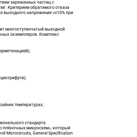
твии заряженных частиц с
мг. Критерием обратимого отказа
ия выходного напряжения ≥±10% при
дит многоступенчатый выходной
жных экземпляров. Комплекс
ерметизацией);
центрифуги);
райних температурах;
ионального стандарта
о‑плёночных микросхем», который
Microcircuits, General Specification