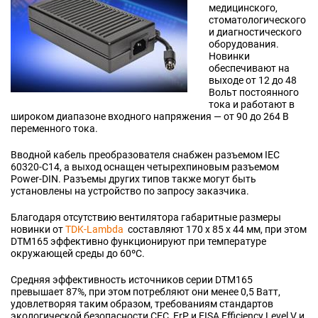
медицинского,
стоматологического
и диагностического
оборудования.
Новинки
обеспечивают на
выходе от 12 до 48
Вольт постоянного
тока и работают в
широком диапазоне входного напряжения — от 90 до 264 В
переменного тока.
Вводной кабель преобразователя снабжен разъемом IEC
60320-C14, а выход оснащен четырехпиновым разъемом
Power-DIN. Разъемы других типов также могут быть
установлены на устройство по запросу заказчика.
Благодаря отсутствию вентилятора габаритные размеры
новинки от
TDK-Lambda
составляют 170 x 85 x 44 мм, при этом
DTM165 эффективно функционируют при температуре
окружающей среды до 60ºC.
Средняя эффективность источников серии DTM165
превышает 87%, при этом потребляют они менее 0,5 Ватт,
удовлетворяя таким образом, требованиям стандартов
экологической безопасности CEC, ErP и EISA Efficiency Level V и