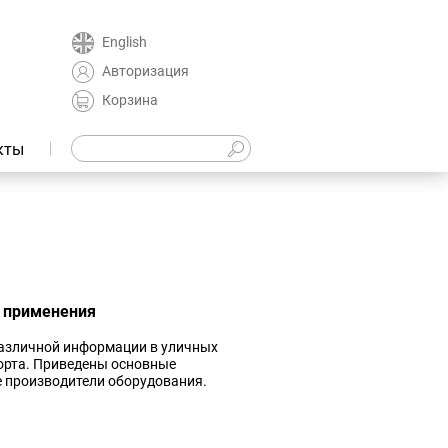
English
Авторизация
Корзина
кты
 применения
различной информации в уличных
порта. Приведены основные
е производители оборудования.