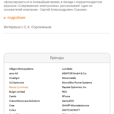
сфокусироваться в ближайшее время, в беседе с корреспондентом
журнала «Современная электроника» рассказывает один из
основателей компании - Сергей Александрович Сорокин.
подробнее
Интервью с С.А. Сорокиным
Бренды
Allegro Microsystems
Lumileds
ams AG
MENTOR GmbH & Co.
Anadigm
Micrometals
AU Optronics
Monolithic Power Systems
Beneq (Lumineq)
Raystar Optronics, Inc
Bulgin Limited
RDC
Carclo
RFcore
Crane Microwave Solutions
SemiLEDS
Cree
SHARP Microelectronics
Cvilux
SWITCHCRAFT