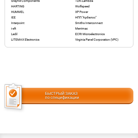
Grayhill Components
TDK-Lambda
HARTING
Wolfspeed
HUMMEL
XP Power
IEE
НПП "Арбелос"
Interpoint
Smiths Interconnect
i-sft
Merrimac
Ledil
ECRI Microelectronics
LITEMAX Electronics
Virginia Panel Corporation (VPC)
БЫСТРЫЙ ЗАКАЗ
по спецификации