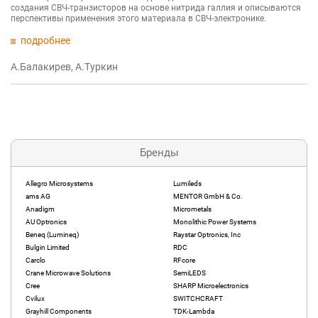
создания СВЧ-транзисторов на основе нитрида галлия и описываются
перспективы применения этого материала в СВЧ-электронике.
подробнее
А.Балакирев, А.Туркин
Бренды
Allegro Microsystems
Lumileds
ams AG
MENTOR GmbH & Co.
Anadigm
Micrometals
AU Optronics
Monolithic Power Systems
Beneq (Lumineq)
Raystar Optronics, Inc
Bulgin Limited
RDC
Carclo
RFcore
Crane Microwave Solutions
SemiLEDS
Cree
SHARP Microelectronics
Cvilux
SWITCHCRAFT
Grayhill Components
TDK-Lambda