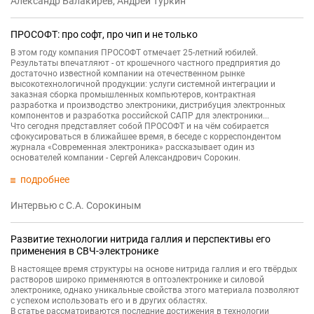
Александр Балакирев, Андрей Туркин
ПРОСОФТ: про софт, про чип и не только
В этом году компания ПРОСОФТ отмечает 25-летний юбилей.
Результаты впечатляют - от крошечного частного предприятия до
достаточно известной компании на отечественном рынке
высокотехнологичной продукции: услуги системной интеграции и
заказная сборка промышленных компьютеров, контрактная
разработка и производство электроники, дистрибуция электронных
компонентов и разработка российской САПР для электроники...
Что сегодня представляет собой ПРОСОФТ и на чём собирается
сфокусироваться в ближайшее время, в беседе с корреспондентом
журнала «Современная электроника» рассказывает один из
основателей компании - Сергей Александрович Сорокин.
подробнее
Интервью с С.А. Сорокиным
Развитие технологии нитрида галлия и перспективы его
применения в СВЧ-электронике
В настоящее время структуры на основе нитрида галлия и его твёрдых
растворов широко применяются в оптоэлектронике и силовой
электронике, однако уникальные свойства этого материала позволяют
с успехом использовать его и в других областях.
В статье рассматриваются последние достижения в технологии