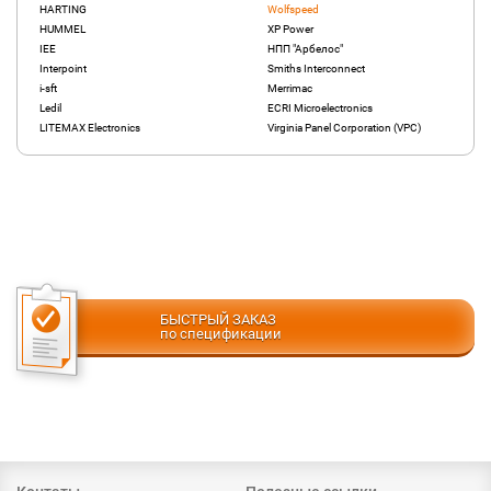
HARTING
Wolfspeed
HUMMEL
XP Power
IEE
НПП "Арбелос"
Interpoint
Smiths Interconnect
i-sft
Merrimac
Ledil
ECRI Microelectronics
LITEMAX Electronics
Virginia Panel Corporation (VPC)
БЫСТРЫЙ ЗАКАЗ
по спецификации