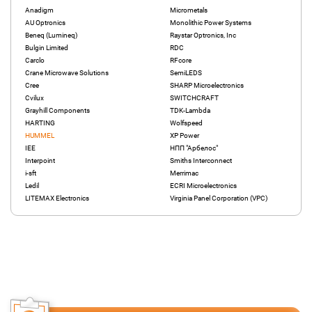
Anadigm
Micrometals
AU Optronics
Monolithic Power Systems
Beneq (Lumineq)
Raystar Optronics, Inc
Bulgin Limited
RDC
Carclo
RFcore
Crane Microwave Solutions
SemiLEDS
Cree
SHARP Microelectronics
Cvilux
SWITCHCRAFT
Grayhill Components
TDK-Lambda
HARTING
Wolfspeed
HUMMEL
XP Power
IEE
НПП "Арбелос"
Interpoint
Smiths Interconnect
i-sft
Merrimac
Ledil
ECRI Microelectronics
LITEMAX Electronics
Virginia Panel Corporation (VPC)