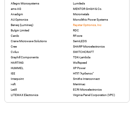
Allegro Microsystems
Lumileds
ams AG
MENTOR GmbH & Co.
Anadigm
Micrometals
AU Optronics
Monolithic Power Systems
Beneq (Lumineq)
Raystar Optronics, Inc
Bulgin Limited
RDC
Carclo
RFcore
Crane Microwave Solutions
SemiLEDS
Cree
SHARP Microelectronics
Cvilux
SWITCHCRAFT
Grayhill Components
TDK-Lambda
HARTING
Wolfspeed
HUMMEL
XP Power
IEE
НПП "Арбелос"
Interpoint
Smiths Interconnect
i-sft
Merrimac
Ledil
ECRI Microelectronics
LITEMAX Electronics
Virginia Panel Corporation (VPC)