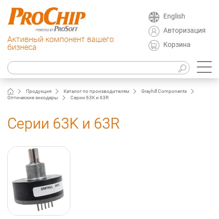
English
Авторизация
Активный компонент вашего
Корзина
бизнеса
Продукция
Каталог по производителям
Grayhill Components
Оптические энкодеры
Серии 63K и 63R
Серии 63K и 63R