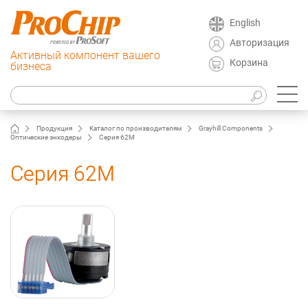
English
Авторизация
Активный компонент вашего
Корзина
бизнеса
Продукция
Каталог по производителям
Grayhill Components
Оптические энкодеры
Серия 62M
Серия 62M