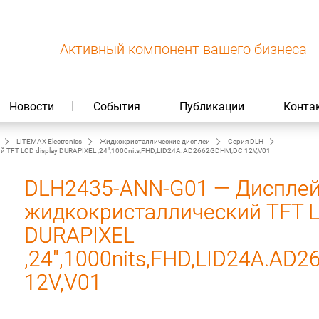
Активный компонент вашего бизнеса
Новости
События
Публикации
Конта
LITEMAX Electronics
Жидкокристаллические дисплеи
Серия DLH
TFT LCD display DURAPIXEL ,24",1000nits,FHD,LID24A.AD2662GDHM,DC 12V,V01
DLH2435-ANN-G01 — Диспле
жидкокристаллический TFT L
DURAPIXEL
,24",1000nits,FHD,LID24A.A
12V,V01