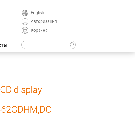
English
Авторизация
Корзина
кты
й
CD display
D2662GDHM,DC