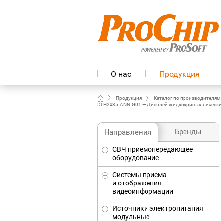
О нас
Продукция
Продукция
Каталог по производителям
DLH2435-ANN-G01 — Дисплей жидкокристаллический 
Бренды
Направления
СВЧ приемопередающее
оборудование
Системы приема
и отображения
видеоинформации
Источники электропитания
модульные