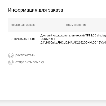
Информация для заказа
Номер для заказа
Наименование
Дисплей жидкокристаллический TFT LCD displa
DLH2435-ANN-G01
DURAPIXEL
,24",1000nits,FHD,LID24A.AD2662GDHM,DC 12V,V
распечатать
отправить ссылку