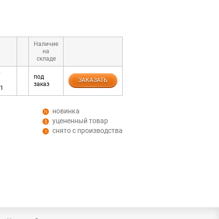
Наличие
на
складе
y
под
ЗАКАЗАТЬ
заказ
01
новинка
уцененный товар
снято с производства